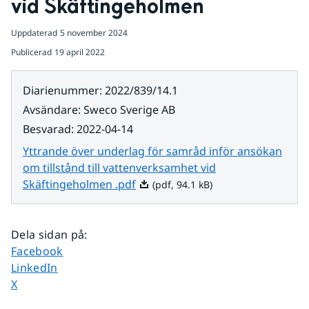
vid Skäftingeholmen
Uppdaterad
5 november 2024
Publicerad
19 april 2022
Diarienummer
:
2022/839/14.1
Avsändare
:
Sweco Sverige AB
Besvarad
:
2022-04-14
Yttrande över underlag för samråd inför ansökan
om tillstånd till vattenverksamhet vid
Pdf, 94.1 kB.
Skäftingeholmen .pdf
(pdf, 94.1 kB)
Dela sidan på
:
Dela sidan på
Facebook
Dela sidan på
LinkedIn
Dela sidan på
X