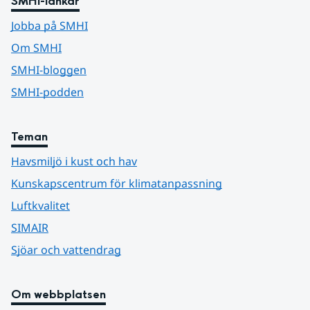
SMHI-länkar
Jobba på SMHI
Om SMHI
SMHI-bloggen
SMHI-podden
Teman
Havsmiljö i kust och hav
Kunskapscentrum för klimatanpassning
Luftkvalitet
SIMAIR
Sjöar och vattendrag
Om webbplatsen