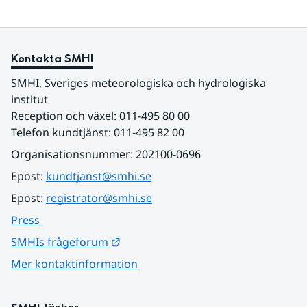
Kontakta SMHI
SMHI, Sveriges meteorologiska och hydrologiska 
institut
Reception och växel: 011-495 80 00
Telefon kundtjänst: 011-495 82 00
Organisationsnummer: 202100-0696
Epost: 
kundtjanst@smhi.se
Epost: 
registrator@smhi.se
Press
Länk till annan webbplats.
SMHIs frågeforum
Mer kontaktinformation