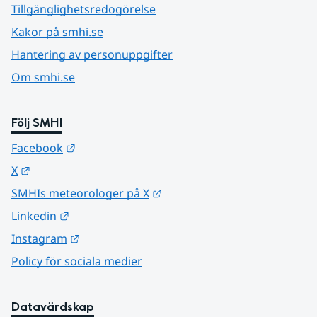
Tillgänglighetsredogörelse
Kakor på smhi.se
Hantering av personuppgifter
Om smhi.se
Följ SMHI
Länk till annan webbplats.
Facebook
Länk till annan webbplats.
X
Länk till annan webbplats.
SMHIs meteorologer på X
Länk till annan webbplats.
Linkedin
Länk till annan webbplats.
Instagram
Policy för sociala medier
Datavärdskap