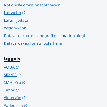
Nationella emissionsdatabasen
Länk till annan webbplats.
Luftwebb
Luftmiljödata
VattenWebb
Datavärdskap, oceanografi och marinbiologi
Datavärdskap för atmosfärkemi
Logga in
Länk till annan webbplats.
AQUA
Länk till annan webbplats.
SIMAIR
Länk till annan webbplats.
SMHI Pro
Länk till annan webbplats.
Timbr
Länk till annan webbplats.
Vinterväg
Länk till annan webbplats.
Väderlarm