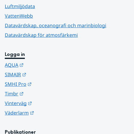
Luftmiljödata
VattenWebb
Datavärdskap, oceanografi och marinbiologi
Datavärdskap för atmosfärkemi
Logga in
Länk till annan webbplats.
AQUA
Länk till annan webbplats.
SIMAIR
Länk till annan webbplats.
SMHI Pro
Länk till annan webbplats.
Timbr
Länk till annan webbplats.
Vinterväg
Länk till annan webbplats.
Väderlarm
Publikationer