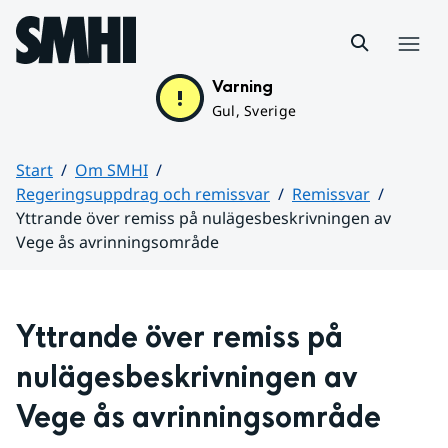
Hoppa till sidans innehåll
Meny
Varning
Gul, Sverige
Start
Om SMHI
Regeringsuppdrag och remissvar
Remissvar
Yttrande över remiss på nulägesbeskrivningen av
Vege ås avrinningsområde
Huvudinnehåll
Yttrande över remiss på 
nulägesbeskrivningen av 
Vege ås avrinningsområde