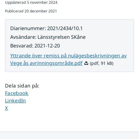
Uppdaterad
5 november 2024
Publicerad
20 december 2021
Diarienummer
:
2021/2434/10.1
Avsändare
:
Länsstyrelsen SKåne
Besvarad
:
2021-12-20
Yttrande över remiss på nulägesbeskrivningen av
Pdf, 91 kB.
Vege ås avrinningsområde.pdf
(pdf, 91 kB)
Dela sidan på
:
Dela sidan på
Facebook
Dela sidan på
LinkedIn
Dela sidan på
X