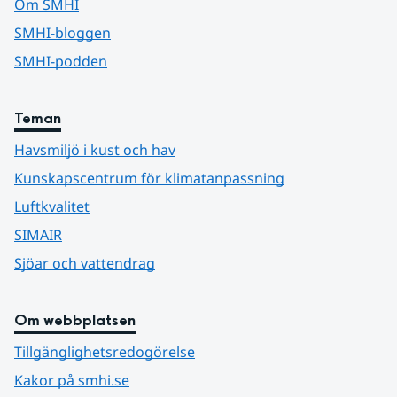
Om SMHI
SMHI-bloggen
SMHI-podden
Teman
Havsmiljö i kust och hav
Kunskapscentrum för klimatanpassning
Luftkvalitet
SIMAIR
Sjöar och vattendrag
Om webbplatsen
Tillgänglighetsredogörelse
Kakor på smhi.se