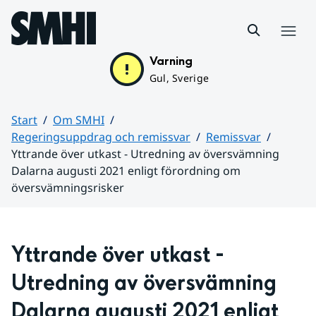
Hoppa till sidans innehåll
Meny
Varning
Gul, Sverige
Start
Om SMHI
Regeringsuppdrag och remissvar
Remissvar
Yttrande över utkast - Utredning av översvämning
Dalarna augusti 2021 enligt förordning om
översvämningsrisker
Huvudinnehåll
Yttrande över utkast - 
Utredning av översvämning 
Dalarna augusti 2021 enligt 