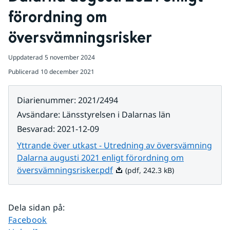
förordning om 
översvämningsrisker
Uppdaterad
5 november 2024
Publicerad
10 december 2021
Diarienummer
:
2021/2494
Avsändare
:
Länsstyrelsen i Dalarnas län
Besvarad
:
2021-12-09
Yttrande över utkast - Utredning av översvämning
Dalarna augusti 2021 enligt förordning om
Pdf, 242.3 kB.
översvämningsrisker.pdf
(pdf, 242.3 kB)
Dela sidan på
:
Dela sidan på
Facebook