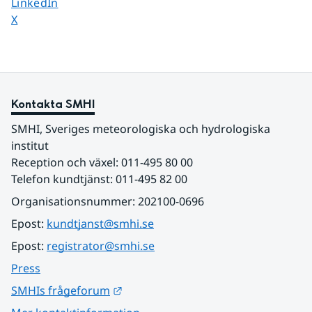
Dela sidan på
LinkedIn
Dela sidan på
X
Kontakta SMHI
SMHI, Sveriges meteorologiska och hydrologiska 
institut
Reception och växel: 011-495 80 00
Telefon kundtjänst: 011-495 82 00
Organisationsnummer: 202100-0696
Epost: 
kundtjanst@smhi.se
Epost: 
registrator@smhi.se
Press
Länk till annan webbplats.
SMHIs frågeforum