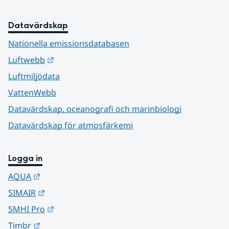
Datavärdskap
Nationella emissionsdatabasen
Länk till annan webbplats.
Luftwebb
Luftmiljödata
VattenWebb
Datavärdskap, oceanografi och marinbiologi
Datavärdskap för atmosfärkemi
Logga in
Länk till annan webbplats.
AQUA
Länk till annan webbplats.
SIMAIR
Länk till annan webbplats.
SMHI Pro
Länk till annan webbplats.
Timbr