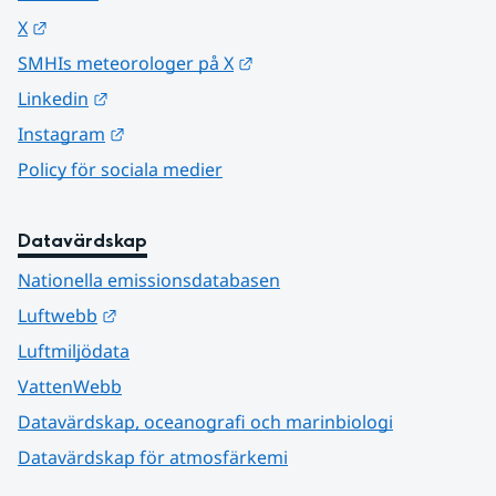
Länk till annan webbplats.
X
Länk till annan webbplats.
SMHIs meteorologer på X
Länk till annan webbplats.
Linkedin
Länk till annan webbplats.
Instagram
Policy för sociala medier
Datavärdskap
Nationella emissionsdatabasen
Länk till annan webbplats.
Luftwebb
Luftmiljödata
VattenWebb
Datavärdskap, oceanografi och marinbiologi
Datavärdskap för atmosfärkemi