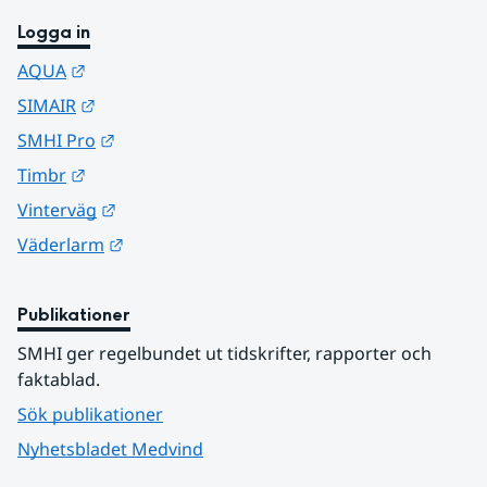
Logga in
Länk till annan webbplats.
AQUA
Länk till annan webbplats.
SIMAIR
Länk till annan webbplats.
SMHI Pro
Länk till annan webbplats.
Timbr
Länk till annan webbplats.
Vinterväg
Länk till annan webbplats.
Väderlarm
Publikationer
SMHI ger regelbundet ut tidskrifter, rapporter och 
faktablad.
Sök publikationer
Nyhetsbladet Medvind