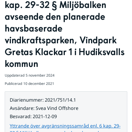
kap. 29-32 § Miljöbalken 
avseende den planerade 
havsbaserade 
vindkraftsparken, Vindpark 
Gretas Klackar 1 i Hudiksvalls 
kommun
Uppdaterad
5 november 2024
Publicerad
10 december 2021
Diarienummer
:
2021/751/14.1
Avsändare
:
Svea Vind Offshore
Besvarad
:
2021-12-09
Yttrande över avgränsningssamråd enl. 6 kap. 29-