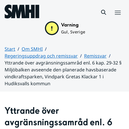
Hoppa till sidans innehåll
Meny
Varning
Gul, Sverige
Start
Om SMHI
Regeringsuppdrag och remissvar
Remissvar
Yttrande över avgränsningssamråd enl. 6 kap. 29-32 §
Miljöbalken avseende den planerade havsbaserade
vindkraftsparken, Vindpark Gretas Klackar 1 i
Hudiksvalls kommun
Huvudinnehåll
Yttrande över 
avgränsningssamråd enl. 6 