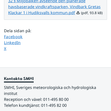
32 § Miljöbalken avseende den planerade
havsbaserade vindkraftsparken, Vindbark Gretas
Pdf, 93.8 kB.
Klackar 1 i Hudiksvalls kommun.pdf
(pdf, 93.8 kB)
Dela sidan på
:
Dela sidan på
Facebook
Dela sidan på
LinkedIn
Dela sidan på
X
Kontakta SMHI
SMHI, Sveriges meteorologiska och hydrologiska 
institut
Reception och växel: 011-495 80 00
Telefon kundtjänst: 011-495 82 00