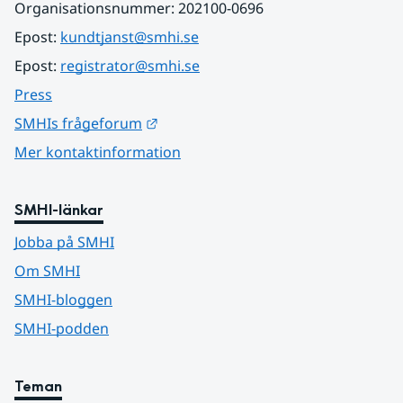
Organisationsnummer: 202100-0696
Epost: 
kundtjanst@smhi.se
Epost: 
registrator@smhi.se
Press
Länk till annan webbplats.
SMHIs frågeforum
Mer kontaktinformation
SMHI-länkar
Jobba på SMHI
Om SMHI
SMHI-bloggen
SMHI-podden
Teman