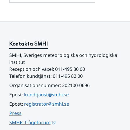
och
för
samarbetspartners
Om
webbplatsen
Kontakta SMHI
SMHI, Sveriges meteorologiska och hydrologiska 
institut
Reception och växel: 011-495 80 00
Telefon kundtjänst: 011-495 82 00
Organisationsnummer: 202100-0696
Epost: 
kundtjanst@smhi.se
Epost: 
registrator@smhi.se
Press
Länk till annan webbplats.
SMHIs frågeforum