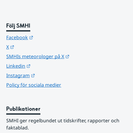
Följ SMHI
Länk till annan webbplats.
Facebook
Länk till annan webbplats.
X
Länk till annan webbplats.
SMHIs meteorologer på X
Länk till annan webbplats.
Linkedin
Länk till annan webbplats.
Instagram
Policy för sociala medier
Publikationer
SMHI ger regelbundet ut tidskrifter, rapporter och 
faktablad.