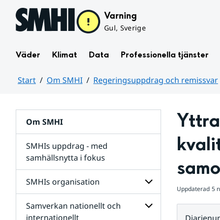
Hoppa till sidans innehåll
Varning
Gul, Sverige
Väder
Klimat
Data
Professionella tjänster
Start
Om SMHI
Regeringsuppdrag och remissvar
Huvudinnehåll
Yttra
Om SMHI
kvali
SMHIs uppdrag - med
samhällsnytta i fokus
samo
remissvar
SMHIs organisation
och
Uppdaterad
5 
Regeringsuppdrag
Samverkan nationellt och
för
Undersidor
Undersidor
för
internationellt
Diarien