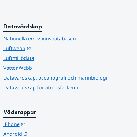
Datavärdskap
Nationella emissionsdatabasen
Länk till annan webbplats.
Luftwebb
Luftmiljödata
VattenWebb
Datavärdskap, oceanografi och marinbiologi
Datavärdskap för atmosfärkemi
Väderappar
Länk till annan webbplats.
iPhone
Länk till annan webbplats.
Android