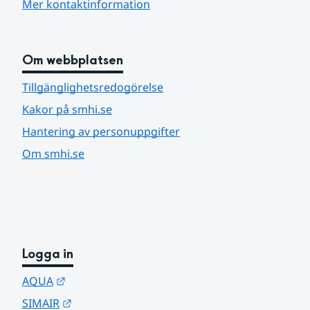
Mer kontaktinformation
Om webbplatsen
Tillgänglighetsredogörelse
Kakor på smhi.se
Hantering av personuppgifter
Om smhi.se
Logga in
Länk till annan webbplats.
AQUA
Länk till annan webbplats.
SIMAIR