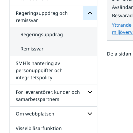
SMHIs
Undersidor
Avsända
organisation
för
Regeringsuppdrag och
Besvarad
Samverkan
remissvar
nationellt
Yttrande
och
miljöver
internationellt
Regeringsuppdrag
Remissvar
Dela sidan
SMHIs hantering av
personuppgifter och
integritetspolicy
För leverantörer, kunder och
samarbetspartners
Undersidor
för
Om webbplatsen
För
leverantörer,
Visselblåsarfunktion
kunder
Undersidor