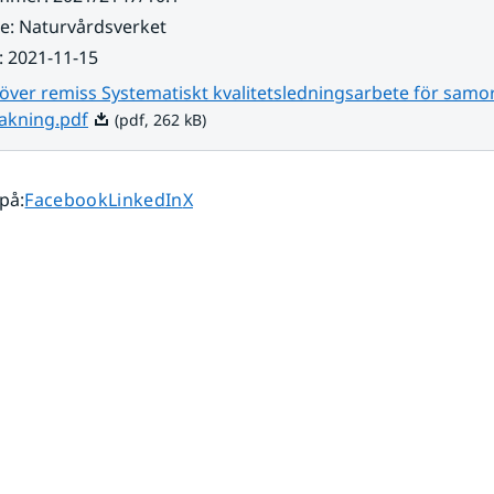
re
:
Naturvårdsverket
:
2021-11-15
 över remiss Systematiskt kvalitetsledningsarbete för sam
Pdf, 262 kB.
vakning.pdf
(pdf, 262 kB)
Dela sidan på
Dela sidan på
Dela sidan på
 på
:
Facebook
LinkedIn
X