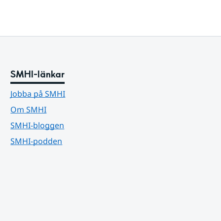
SMHI-länkar
Jobba på SMHI
Om SMHI
SMHI-bloggen
SMHI-podden