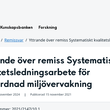
Kunskapsbanken
Forskning
Remissvar
Yttrande över remiss Systematiskt kvalite
nde över remiss Systematis
tetsledningsarbete för 
rdnad miljövervakning
november 2024
Publicerad
15 november 2021
❘
ummer
:
2021/2147/10.1