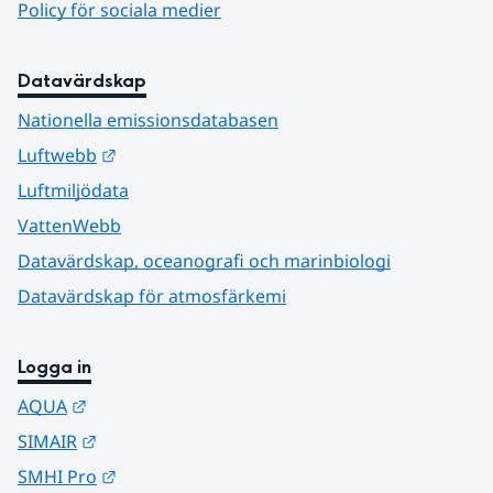
Policy för sociala medier
Datavärdskap
Nationella emissionsdatabasen
Länk till annan webbplats.
Luftwebb
Luftmiljödata
VattenWebb
Datavärdskap, oceanografi och marinbiologi
Datavärdskap för atmosfärkemi
Logga in
Länk till annan webbplats.
AQUA
Länk till annan webbplats.
SIMAIR
Länk till annan webbplats.
SMHI Pro