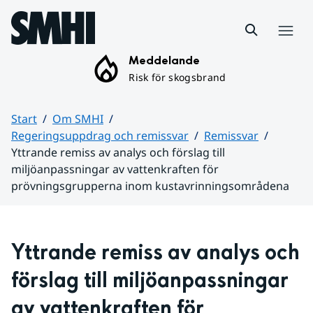
Hoppa till sidans innehåll
Meny
Meddelande
Risk för skogsbrand
Start
Om SMHI
Regeringsuppdrag och remissvar
Remissvar
Yttrande remiss av analys och förslag till
miljöanpassningar av vattenkraften för
prövningsgrupperna inom kustavrinningsområdena
Huvudinnehåll
Yttrande remiss av analys och 
förslag till miljöanpassningar 
av vattenkraften för 