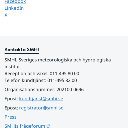
Dela sidan på
Facebook
Dela sidan på
LinkedIn
Dela sidan på
X
Kontakta SMHI
SMHI, Sveriges meteorologiska och hydrologiska 
institut
Reception och växel: 011-495 80 00
Telefon kundtjänst: 011-495 82 00
Organisationsnummer: 202100-0696
Epost: 
kundtjanst@smhi.se
Epost: 
registrator@smhi.se
Press
Länk till annan webbplats.
SMHIs frågeforum