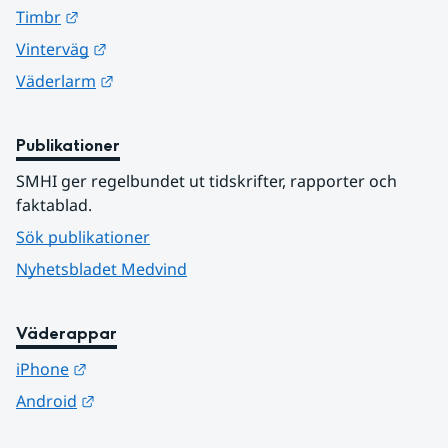
Länk till annan webbplats.
Timbr
Länk till annan webbplats.
Vinterväg
Länk till annan webbplats.
Väderlarm
Publikationer
SMHI ger regelbundet ut tidskrifter, rapporter och 
faktablad.
Sök publikationer
Nyhetsbladet Medvind
Väderappar
Länk till annan webbplats.
iPhone
Länk till annan webbplats.
Android