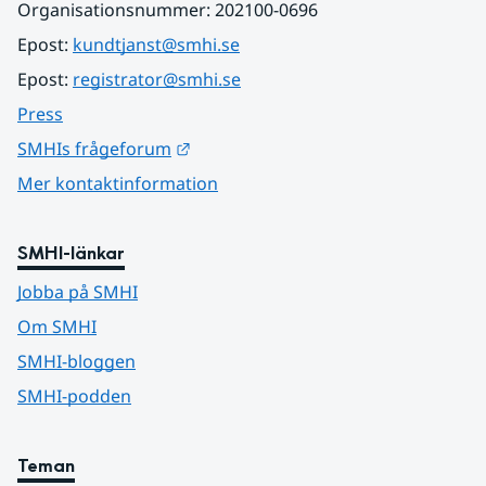
Organisationsnummer: 202100-0696
Epost: 
kundtjanst@smhi.se
Epost: 
registrator@smhi.se
Press
Länk till annan webbplats.
SMHIs frågeforum
Mer kontaktinformation
SMHI-länkar
Jobba på SMHI
Om SMHI
SMHI-bloggen
SMHI-podden
Teman