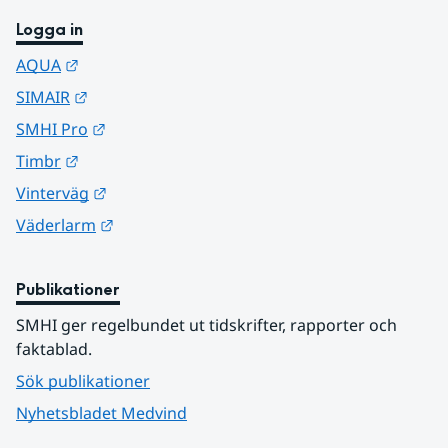
Logga in
Länk till annan webbplats.
AQUA
Länk till annan webbplats.
SIMAIR
Länk till annan webbplats.
SMHI Pro
Länk till annan webbplats.
Timbr
Länk till annan webbplats.
Vinterväg
Länk till annan webbplats.
Väderlarm
Publikationer
SMHI ger regelbundet ut tidskrifter, rapporter och 
faktablad.
Sök publikationer
Nyhetsbladet Medvind