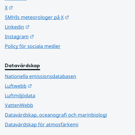
Länk till annan webbplats.
X
Länk till annan webbplats.
SMHIs meteorologer på X
Länk till annan webbplats.
Linkedin
Länk till annan webbplats.
Instagram
Policy för sociala medier
Datavärdskap
Nationella emissionsdatabasen
Länk till annan webbplats.
Luftwebb
Luftmiljödata
VattenWebb
Datavärdskap, oceanografi och marinbiologi
Datavärdskap för atmosfärkemi