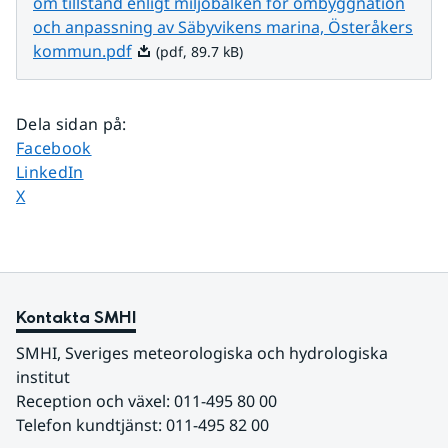
om tillstånd enligt miljöbalken för ombyggnation
och anpassning av Säbyvikens marina, Österåkers
Pdf, 89.7 kB.
kommun.pdf
(pdf, 89.7 kB)
Dela sidan på
:
Dela sidan på
Facebook
Dela sidan på
LinkedIn
Dela sidan på
X
Kontakta SMHI
SMHI, Sveriges meteorologiska och hydrologiska 
institut
Reception och växel: 011-495 80 00
Telefon kundtjänst: 011-495 82 00