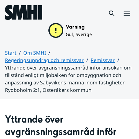
Hoppa till sidans innehåll
Meny
Varning
Gul, Sverige
Start
Om SMHI
Regeringsuppdrag och remissvar
Remissvar
Yttrande över avgränsningssamråd inför ansökan om
tillstånd enligt miljöbalken för ombyggnation och
anpassning av Säbyvikens marina inom fastigheten
Rydboholm 2:1, Österåkers kommun
Huvudinnehåll
Yttrande över 
avgränsningssamråd inför 