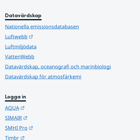
Datavärdskap
Nationella emissionsdatabasen
Länk till annan webbplats.
Luftwebb
Luftmiljödata
VattenWebb
Datavärdskap, oceanografi och marinbiologi
Datavärdskap för atmosfärkemi
Logga in
Länk till annan webbplats.
AQUA
Länk till annan webbplats.
SIMAIR
Länk till annan webbplats.
SMHI Pro
Länk till annan webbplats.
Timbr