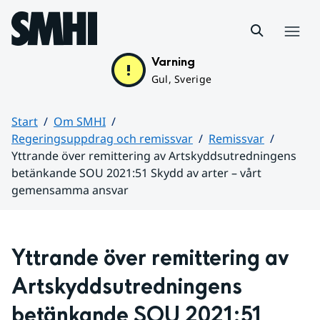
Hoppa till sidans innehåll
Meny
Varning
Gul, Sverige
Start
Om SMHI
Regeringsuppdrag och remissvar
Remissvar
Yttrande över remittering av Artskyddsutredningens
betänkande SOU 2021:51 Skydd av arter – vårt
gemensamma ansvar
Huvudinnehåll
Yttrande över remittering av 
Artskyddsutredningens 
betänkande SOU 2021:51 