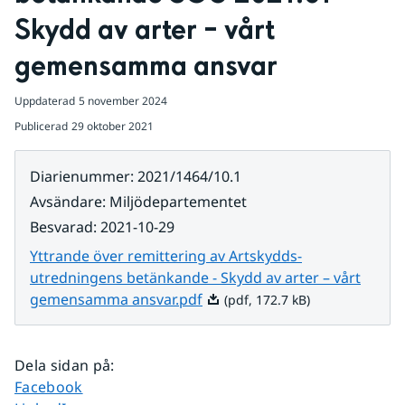
Skydd av arter – vårt 
gemensamma ansvar
Uppdaterad
5 november 2024
Publicerad
29 oktober 2021
Diarienummer
:
2021/1464/10.1
Avsändare
:
Miljödepartementet
Besvarad
:
2021-10-29
Yttrande över remittering av Artskydds-
utredningens betänkande - Skydd av arter – vårt
Pdf, 172.7 kB.
gemensamma ansvar.pdf
(pdf, 172.7 kB)
Dela sidan på
:
Dela sidan på
Facebook