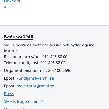
Dela sidan på
LinkedIn
Dela sidan på
X
Kontakta SMHI
SMHI, Sveriges meteorologiska och hydrologiska 
institut
Reception och växel: 011-495 80 00
Telefon kundtjänst: 011-495 82 00
Organisationsnummer: 202100-0696
Epost: 
kundtjanst@smhi.se
Epost: 
registrator@smhi.se
Press
Länk till annan webbplats.
SMHIs frågeforum