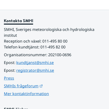
Kontakta SMHI
SMHI, Sveriges meteorologiska och hydrologiska 
institut
Reception och växel: 011-495 80 00
Telefon kundtjänst: 011-495 82 00
Organisationsnummer: 202100-0696
Epost: 
kundtjanst@smhi.se
Epost: 
registrator@smhi.se
Press
Länk till annan webbplats.
SMHIs frågeforum
Mer kontaktinformation