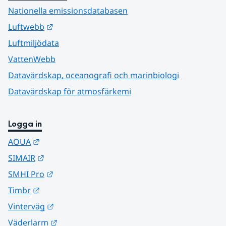
Nationella emissionsdatabasen
Länk till annan webbplats.
Luftwebb
Luftmiljödata
VattenWebb
Datavärdskap, oceanografi och marinbiologi
Datavärdskap för atmosfärkemi
Logga in
Länk till annan webbplats.
AQUA
Länk till annan webbplats.
SIMAIR
Länk till annan webbplats.
SMHI Pro
Länk till annan webbplats.
Timbr
Länk till annan webbplats.
Vinterväg
Länk till annan webbplats.
Väderlarm