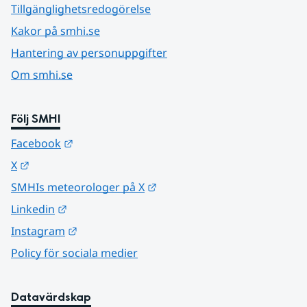
Tillgänglighetsredogörelse
Kakor på smhi.se
Hantering av personuppgifter
Om smhi.se
Följ SMHI
Länk till annan webbplats.
Facebook
Länk till annan webbplats.
X
Länk till annan webbplats.
SMHIs meteorologer på X
Länk till annan webbplats.
Linkedin
Länk till annan webbplats.
Instagram
Policy för sociala medier
Datavärdskap