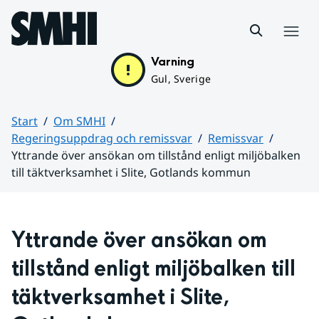
Hoppa till sidans innehåll
Meny
Varning
Gul, Sverige
Start
Om SMHI
Regeringsuppdrag och remissvar
Remissvar
Yttrande över ansökan om tillstånd enligt miljöbalken
till täktverksamhet i Slite, Gotlands kommun
Huvudinnehåll
Yttrande över ansökan om 
tillstånd enligt miljöbalken till 
täktverksamhet i Slite, 