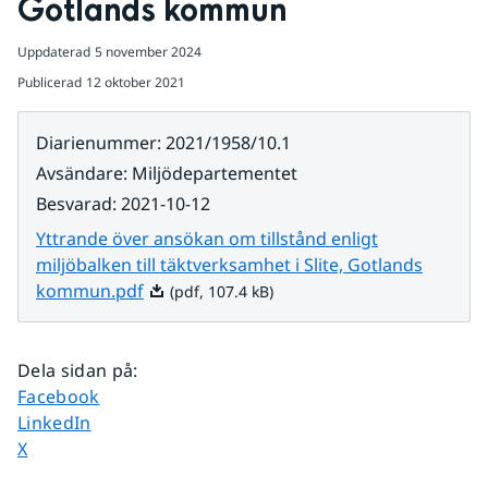
Gotlands kommun
Uppdaterad
5 november 2024
Publicerad
12 oktober 2021
Diarienummer
:
2021/1958/10.1
Avsändare
:
Miljödepartementet
Besvarad
:
2021-10-12
Yttrande över ansökan om tillstånd enligt
miljöbalken till täktverksamhet i Slite, Gotlands
Pdf, 107.4 kB.
kommun.pdf
(pdf, 107.4 kB)
Dela sidan på
:
Dela sidan på
Facebook
Dela sidan på
LinkedIn
Dela sidan på
X