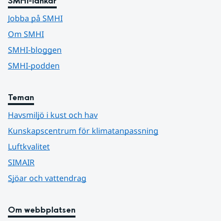
SMHI-länkar
Jobba på SMHI
Om SMHI
SMHI-bloggen
SMHI-podden
Teman
Havsmiljö i kust och hav
Kunskapscentrum för klimatanpassning
Luftkvalitet
SIMAIR
Sjöar och vattendrag
Om webbplatsen