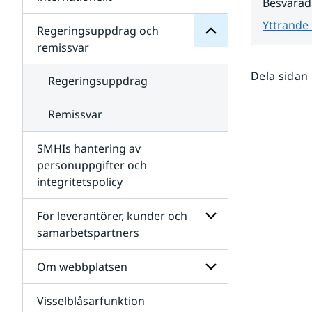
Besvarad
SMHIs
Undersidor
organisation
Yttrande 
för
Regeringsuppdrag och
Samverkan
remissvar
nationellt
och
Dela sidan
internationellt
Regeringsuppdrag
Remissvar
SMHIs hantering av
personuppgifter och
integritetspolicy
För leverantörer, kunder och
samarbetspartners
Undersidor
för
Om webbplatsen
För
leverantörer,
Visselblåsarfunktion
kunder
Undersidor