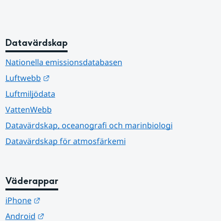
Datavärdskap
Nationella emissionsdatabasen
Länk till annan webbplats.
Luftwebb
Luftmiljödata
VattenWebb
Datavärdskap, oceanografi och marinbiologi
Datavärdskap för atmosfärkemi
Väderappar
Länk till annan webbplats.
iPhone
Länk till annan webbplats.
Android