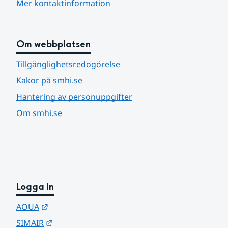
Mer kontaktinformation
Om webbplatsen
Tillgänglighetsredogörelse
Kakor på smhi.se
Hantering av personuppgifter
Om smhi.se
Logga in
Länk till annan webbplats.
AQUA
Länk till annan webbplats.
SIMAIR