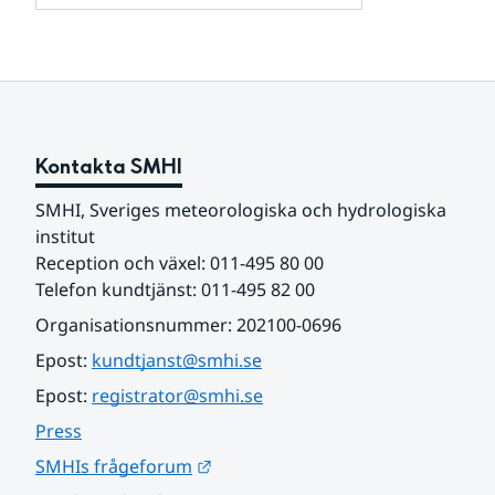
och
för
samarbetspartners
Om
webbplatsen
Kontakta SMHI
SMHI, Sveriges meteorologiska och hydrologiska 
institut
Reception och växel: 011-495 80 00
Telefon kundtjänst: 011-495 82 00
Organisationsnummer: 202100-0696
Epost: 
kundtjanst@smhi.se
Epost: 
registrator@smhi.se
Press
Länk till annan webbplats.
SMHIs frågeforum