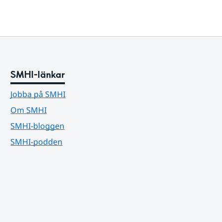
SMHI-länkar
Jobba på SMHI
Om SMHI
SMHI-bloggen
SMHI-podden