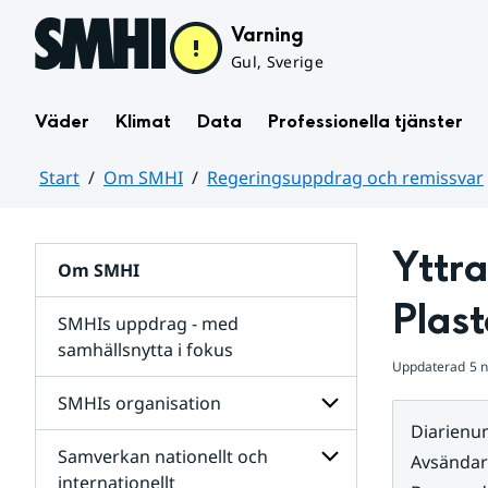
Hoppa till sidans innehåll
Varning
Gul, Sverige
Väder
Klimat
Data
Professionella tjänster
Start
Om SMHI
Regeringsuppdrag och remissvar
Huvudinnehåll
Yttr
Om SMHI
Plast
SMHIs uppdrag - med
samhällsnytta i fokus
Uppdaterad
5 
remissvar
SMHIs organisation
och
Diarien
Regeringsuppdrag
Samverkan nationellt och
för
Undersidor
Avsända
Undersidor
för
internationellt