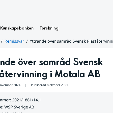
Kunskapsbanken
Forskning
Remissvar
Yttrande över samråd Svensk Plaståtervinni
ande över samråd Svensk 
återvinning i Motala AB
november 2024
Publicerad
8 oktober 2021
❘
ummer
:
2021/1861/14.1
re
:
WSP Sverige AB