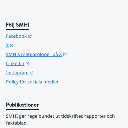
Följ SMHI
Länk till annan webbplats.
Facebook
Länk till annan webbplats.
X
Länk till annan webbplats.
SMHIs meteorologer på X
Länk till annan webbplats.
Linkedin
Länk till annan webbplats.
Instagram
Policy för sociala medier
Publikationer
SMHI ger regelbundet ut tidskrifter, rapporter och 
faktablad.