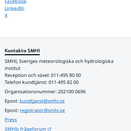
Dela sidan på
Facebook
Dela sidan på
LinkedIn
Dela sidan på
X
Kontakta SMHI
SMHI, Sveriges meteorologiska och hydrologiska 
institut
Reception och växel: 011-495 80 00
Telefon kundtjänst: 011-495 82 00
Organisationsnummer: 202100-0696
Epost: 
kundtjanst@smhi.se
Epost: 
registrator@smhi.se
Press
Länk till annan webbplats.
SMHIs frågeforum