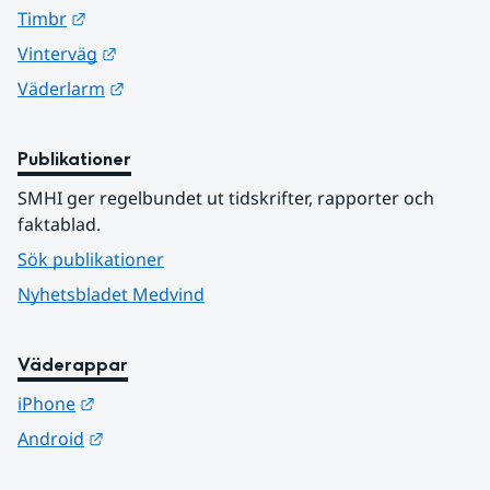
Länk till annan webbplats.
Timbr
Länk till annan webbplats.
Vinterväg
Länk till annan webbplats.
Väderlarm
Publikationer
SMHI ger regelbundet ut tidskrifter, rapporter och 
faktablad.
Sök publikationer
Nyhetsbladet Medvind
Väderappar
Länk till annan webbplats.
iPhone
Länk till annan webbplats.
Android