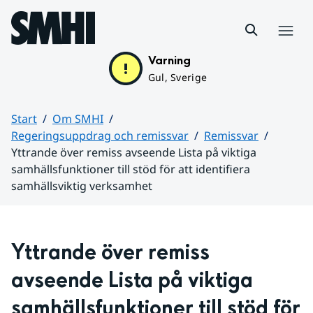
Hoppa till sidans innehåll
Meny
Varning
Gul, Sverige
Start
Om SMHI
Regeringsuppdrag och remissvar
Remissvar
Yttrande över remiss avseende Lista på viktiga
samhällsfunktioner till stöd för att identifiera
samhällsviktig verksamhet
Huvudinnehåll
Yttrande över remiss 
avseende Lista på viktiga 
samhällsfunktioner till stöd för 