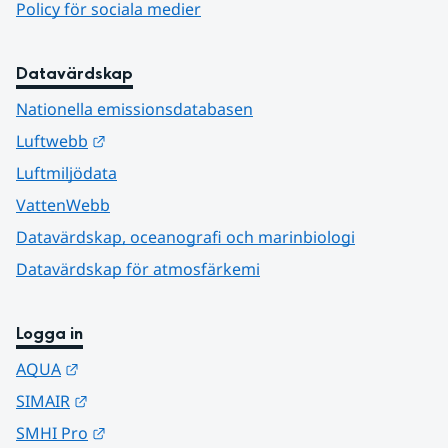
Policy för sociala medier
Datavärdskap
Nationella emissionsdatabasen
Länk till annan webbplats.
Luftwebb
Luftmiljödata
VattenWebb
Datavärdskap, oceanografi och marinbiologi
Datavärdskap för atmosfärkemi
Logga in
Länk till annan webbplats.
AQUA
Länk till annan webbplats.
SIMAIR
Länk till annan webbplats.
SMHI Pro