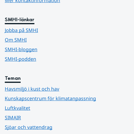
Mer kontaktinformation
SMHI-länkar
Jobba på SMHI
Om SMHI
SMHI-bloggen
SMHI-podden
Teman
Havsmiljö i kust och hav
Kunskapscentrum för klimatanpassning
Luftkvalitet
SIMAIR
Sjöar och vattendrag