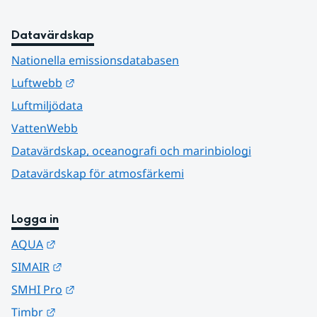
Datavärdskap
Nationella emissionsdatabasen
Länk till annan webbplats.
Luftwebb
Luftmiljödata
VattenWebb
Datavärdskap, oceanografi och marinbiologi
Datavärdskap för atmosfärkemi
Logga in
Länk till annan webbplats.
AQUA
Länk till annan webbplats.
SIMAIR
Länk till annan webbplats.
SMHI Pro
Länk till annan webbplats.
Timbr