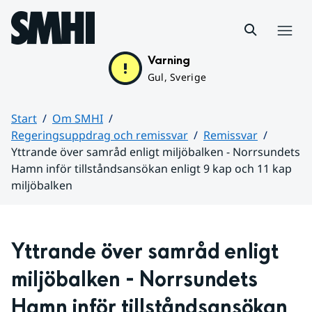
Hoppa till sidans innehåll
Meny
Varning
Gul, Sverige
Start
Om SMHI
Regeringsuppdrag och remissvar
Remissvar
Yttrande över samråd enligt miljöbalken - Norrsundets
Hamn inför tillståndsansökan enligt 9 kap och 11 kap
miljöbalken
Huvudinnehåll
Yttrande över samråd enligt 
miljöbalken - Norrsundets 
Hamn inför tillståndsansökan 