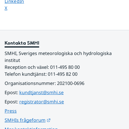
Dela sidan på
LinkedIn
Dela sidan på
X
Kontakta SMHI
SMHI, Sveriges meteorologiska och hydrologiska 
institut
Reception och växel: 011-495 80 00
Telefon kundtjänst: 011-495 82 00
Organisationsnummer: 202100-0696
Epost: 
kundtjanst@smhi.se
Epost: 
registrator@smhi.se
Press
Länk till annan webbplats.
SMHIs frågeforum