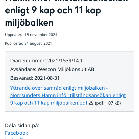
enligt 9 kap och 11 kap 
miljöbalken
Uppdaterad
5 november 2024
Publicerad
31 augusti 2021
Diarienummer
:
2021/1539/14.1
Avsändare
:
Wescon Miljökonsult AB
Besvarad
:
2021-08-31
Yttrande över samråd enligt miljöbalken -
Norrsundets Hamn inför tillståndsansökan enligt
Pdf, 107 kB.
9 kap och 11 kap miljöbalken.pdf
(pdf, 107 kB)
Dela sidan på
:
Dela sidan på
Facebook