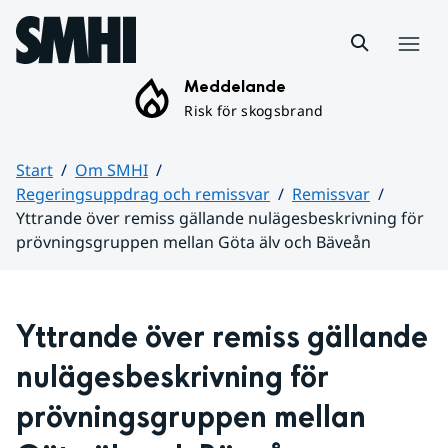
Hoppa till sidans innehåll
Meny
Meddelande
Risk för skogsbrand
Start
Om SMHI
Regeringsuppdrag och remissvar
Remissvar
Yttrande över remiss gällande nulägesbeskrivning för
prövningsgruppen mellan Göta älv och Bäveån
Huvudinnehåll
Yttrande över remiss gällande 
nulägesbeskrivning för 
prövningsgruppen mellan 