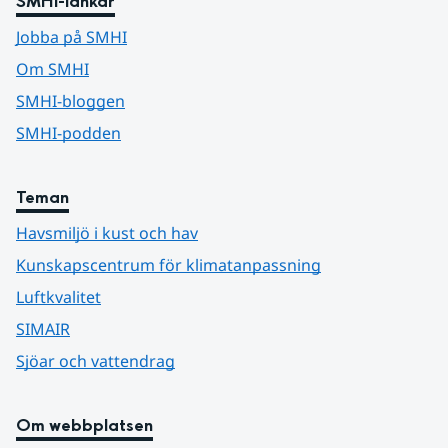
SMHI-länkar
Jobba på SMHI
Om SMHI
SMHI-bloggen
SMHI-podden
Teman
Havsmiljö i kust och hav
Kunskapscentrum för klimatanpassning
Luftkvalitet
SIMAIR
Sjöar och vattendrag
Om webbplatsen