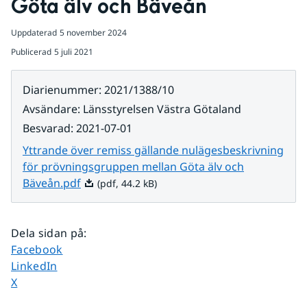
Göta älv och Bäveån
Uppdaterad
5 november 2024
Publicerad
5 juli 2021
Diarienummer
:
2021/1388/10
Avsändare
:
Länsstyrelsen Västra Götaland
Besvarad
:
2021-07-01
Yttrande över remiss gällande nulägesbeskrivning
för prövningsgruppen mellan Göta älv och
Pdf, 44.2 kB.
Bäveån.pdf
(pdf, 44.2 kB)
Dela sidan på
:
Dela sidan på
Facebook
Dela sidan på
LinkedIn
Dela sidan på
X