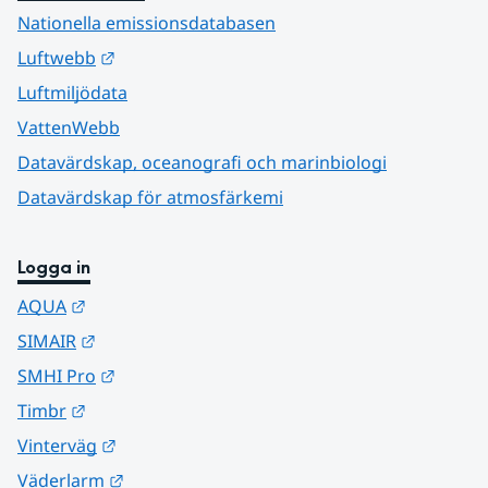
Nationella emissionsdatabasen
Länk till annan webbplats.
Luftwebb
Luftmiljödata
VattenWebb
Datavärdskap, oceanografi och marinbiologi
Datavärdskap för atmosfärkemi
Logga in
Länk till annan webbplats.
AQUA
Länk till annan webbplats.
SIMAIR
Länk till annan webbplats.
SMHI Pro
Länk till annan webbplats.
Timbr
Länk till annan webbplats.
Vinterväg
Länk till annan webbplats.
Väderlarm