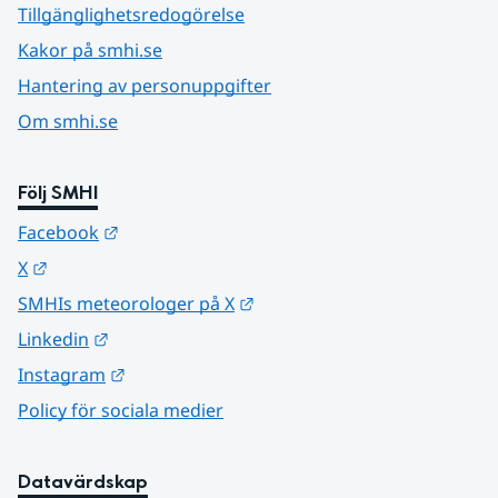
Tillgänglighetsredogörelse
Kakor på smhi.se
Hantering av personuppgifter
Om smhi.se
Följ SMHI
Länk till annan webbplats.
Facebook
Länk till annan webbplats.
X
Länk till annan webbplats.
SMHIs meteorologer på X
Länk till annan webbplats.
Linkedin
Länk till annan webbplats.
Instagram
Policy för sociala medier
Datavärdskap