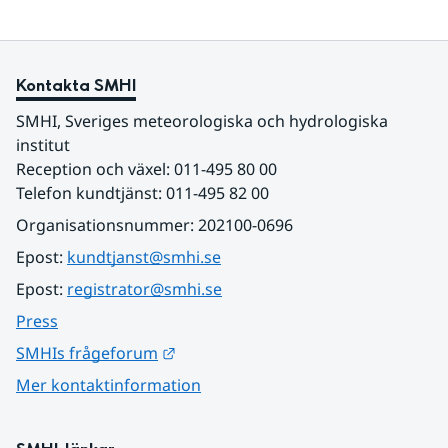
Kontakta SMHI
SMHI, Sveriges meteorologiska och hydrologiska 
institut
Reception och växel: 011-495 80 00
Telefon kundtjänst: 011-495 82 00
Organisationsnummer: 202100-0696
Epost: 
kundtjanst@smhi.se
Epost: 
registrator@smhi.se
Press
Länk till annan webbplats.
SMHIs frågeforum
Mer kontaktinformation