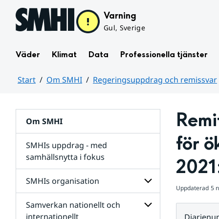
Hoppa till sidans innehåll
Varning
Gul, Sverige
Väder
Klimat
Data
Professionella tjänster
Start
Om SMHI
Regeringsuppdrag och remissvar
Huvudinnehåll
Remit
Om SMHI
för 
SMHIs uppdrag - med
samhällsnytta i fokus
2021
remissvar
SMHIs organisation
och
Uppdaterad
5 
Regeringsuppdrag
Samverkan nationellt och
för
Undersidor
Undersidor
för
internationellt
Diarien