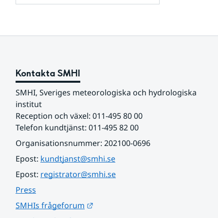
och
för
samarbetspartners
Om
webbplatsen
Kontakta SMHI
SMHI, Sveriges meteorologiska och hydrologiska 
institut
Reception och växel: 011-495 80 00
Telefon kundtjänst: 011-495 82 00
Organisationsnummer: 202100-0696
Epost: 
kundtjanst@smhi.se
Epost: 
registrator@smhi.se
Press
Länk till annan webbplats.
SMHIs frågeforum