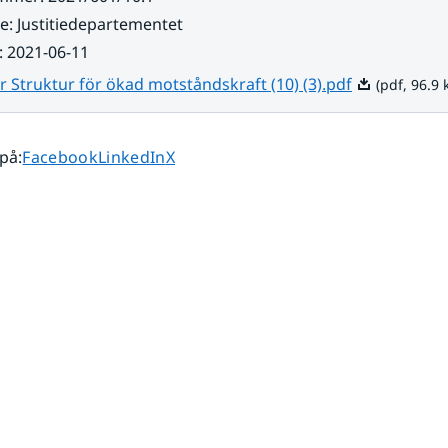
re
:
Justitiedepartementet
:
2021-06-11
Pdf, 96.9 kB.
 Struktur för ökad motståndskraft (10) (3).pdf
(pdf, 96.9 
Dela sidan på
Dela sidan på
Dela sidan på
 på
:
Facebook
LinkedIn
X