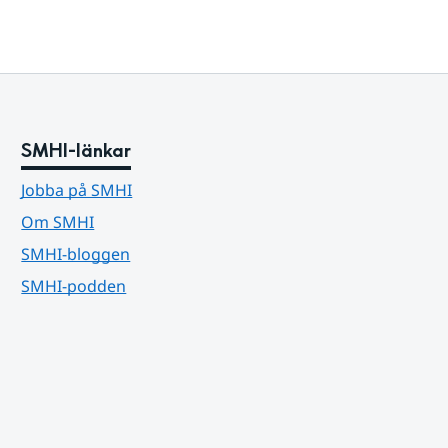
SMHI-länkar
Jobba på SMHI
Om SMHI
SMHI-bloggen
SMHI-podden