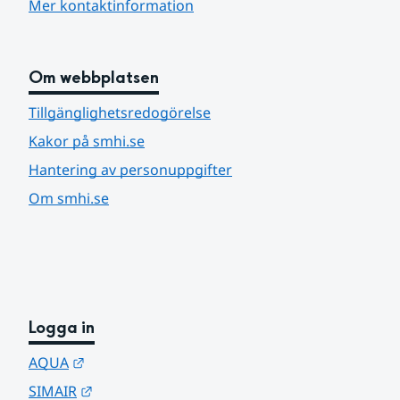
Mer kontaktinformation
Om webbplatsen
Tillgänglighetsredogörelse
Kakor på smhi.se
Hantering av personuppgifter
Om smhi.se
Logga in
Länk till annan webbplats.
AQUA
Länk till annan webbplats.
SIMAIR