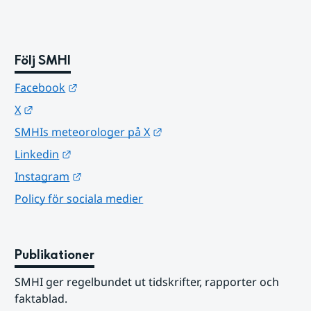
Följ SMHI
Länk till annan webbplats.
Facebook
Länk till annan webbplats.
X
Länk till annan webbplats.
SMHIs meteorologer på X
Länk till annan webbplats.
Linkedin
Länk till annan webbplats.
Instagram
Policy för sociala medier
Publikationer
SMHI ger regelbundet ut tidskrifter, rapporter och 
faktablad.