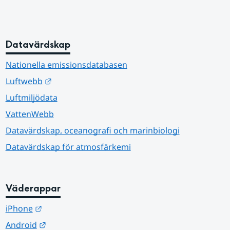
Datavärdskap
Nationella emissionsdatabasen
Länk till annan webbplats.
Luftwebb
Luftmiljödata
VattenWebb
Datavärdskap, oceanografi och marinbiologi
Datavärdskap för atmosfärkemi
Väderappar
Länk till annan webbplats.
iPhone
Länk till annan webbplats.
Android