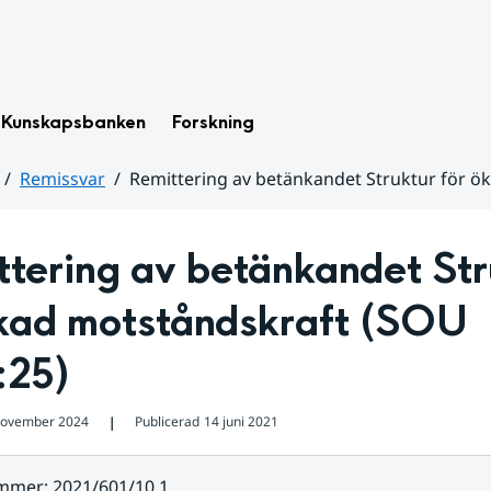
Kunskapsbanken
Forskning
Remissvar
Remittering av betänkandet Struktur för ö
tering av betänkandet Stru
ökad motståndskraft (SOU 
:25)
november 2024
Publicerad
14 juni 2021
❘
ummer
:
2021/601/10.1