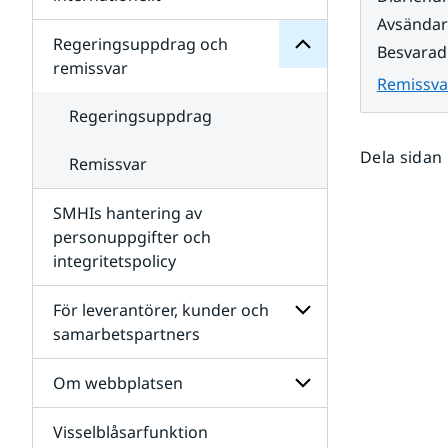
SMHIs
Undersidor
Avsända
organisation
för
Regeringsuppdrag och
Besvarad
Samverkan
remissvar
nationellt
Remissvar
och
internationellt
Regeringsuppdrag
Dela sidan
Remissvar
SMHIs hantering av
personuppgifter och
integritetspolicy
För leverantörer, kunder och
samarbetspartners
Undersidor
för
Om webbplatsen
För
leverantörer,
Visselblåsarfunktion
kunder
Undersidor