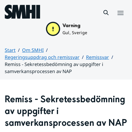
Hoppa till sidans innehåll
Meny
Varning
Gul, Sverige
Start
Om SMHI
Regeringsuppdrag och remissvar
Remissvar
Remiss - Sekretessbedömning av uppgifter i
samverkansprocessen av NAP
Huvudinnehåll
Remiss - Sekretessbedömning 
av uppgifter i 
samverkansprocessen av NAP