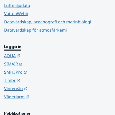
Luftmiljödata
VattenWebb
Datavärdskap, oceanografi och marinbiologi
Datavärdskap för atmosfärkemi
Logga in
Länk till annan webbplats.
AQUA
Länk till annan webbplats.
SIMAIR
Länk till annan webbplats.
SMHI Pro
Länk till annan webbplats.
Timbr
Länk till annan webbplats.
Vinterväg
Länk till annan webbplats.
Väderlarm
Publikationer