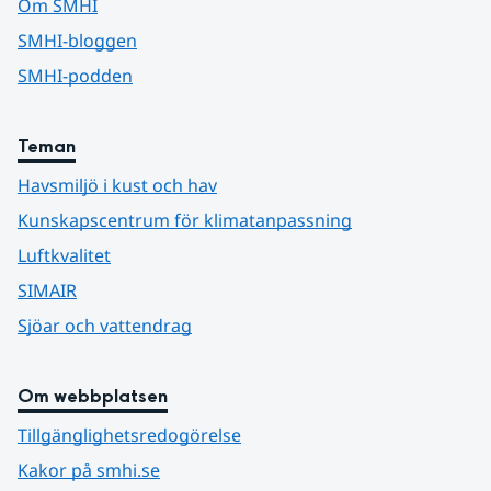
Om SMHI
SMHI-bloggen
SMHI-podden
Teman
Havsmiljö i kust och hav
Kunskapscentrum för klimatanpassning
Luftkvalitet
SIMAIR
Sjöar och vattendrag
Om webbplatsen
Tillgänglighetsredogörelse
Kakor på smhi.se