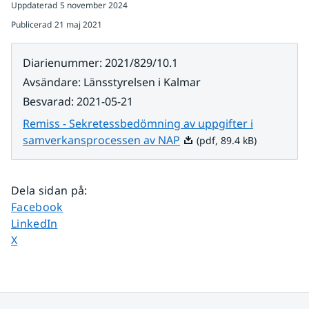
Uppdaterad
5 november 2024
Publicerad
21 maj 2021
Diarienummer
:
2021/829/10.1
Avsändare
:
Länsstyrelsen i Kalmar
Besvarad
:
2021-05-21
Remiss - Sekretessbedömning av uppgifter i
Pdf, 89.4 kB.
samverkansprocessen av NAP
(pdf, 89.4 kB)
Dela sidan på
:
Dela sidan på
Facebook
Dela sidan på
LinkedIn
Dela sidan på
X