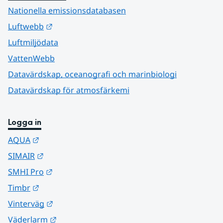
Nationella emissionsdatabasen
Länk till annan webbplats.
Luftwebb
Luftmiljödata
VattenWebb
Datavärdskap, oceanografi och marinbiologi
Datavärdskap för atmosfärkemi
Logga in
Länk till annan webbplats.
AQUA
Länk till annan webbplats.
SIMAIR
Länk till annan webbplats.
SMHI Pro
Länk till annan webbplats.
Timbr
Länk till annan webbplats.
Vinterväg
Länk till annan webbplats.
Väderlarm