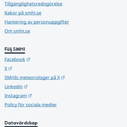
Tillgänglighetsredogörelse
Kakor på smhi.se
Hantering av personuppgifter
Om smhi.se
Följ SMHI
Länk till annan webbplats.
Facebook
Länk till annan webbplats.
X
Länk till annan webbplats.
SMHIs meteorologer på X
Länk till annan webbplats.
Linkedin
Länk till annan webbplats.
Instagram
Policy för sociala medier
Datavärdskap