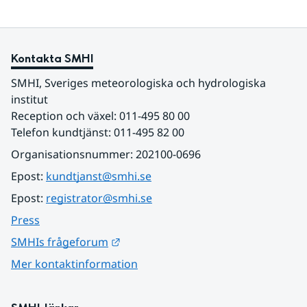
Kontakta SMHI
SMHI, Sveriges meteorologiska och hydrologiska 
institut
Reception och växel: 011-495 80 00
Telefon kundtjänst: 011-495 82 00
Organisationsnummer: 202100-0696
Epost: 
kundtjanst@smhi.se
Epost: 
registrator@smhi.se
Press
Länk till annan webbplats.
SMHIs frågeforum
Mer kontaktinformation