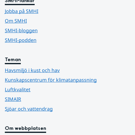
SMHI-länkar
Jobba på SMHI
Om SMHI
SMHI-bloggen
SMHI-podden
Teman
Havsmiljö i kust och hav
Kunskapscentrum för klimatanpassning
Luftkvalitet
SIMAIR
Sjöar och vattendrag
Om webbplatsen