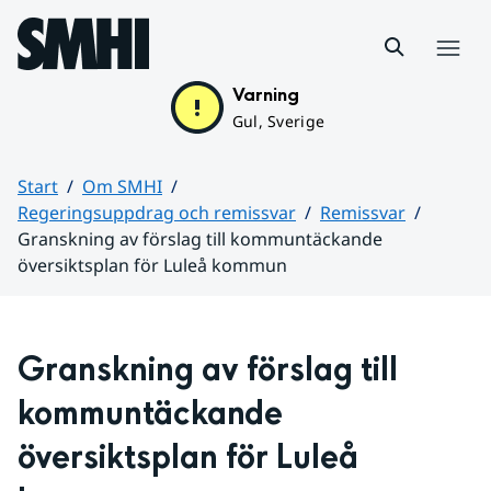
Hoppa till sidans innehåll
Meny
Varning
Gul, Sverige
Start
Om SMHI
Regeringsuppdrag och remissvar
Remissvar
Granskning av förslag till kommuntäckande
översiktsplan för Luleå kommun
Huvudinnehåll
Granskning av förslag till 
kommuntäckande 
översiktsplan för Luleå 