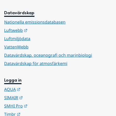
Datavärdskap
Nationella emissionsdatabasen
Länk till annan webbplats.
Luftwebb
Luftmiljödata
VattenWebb
Datavärdskap, oceanografi och marinbiologi
Datavärdskap för atmosfärkemi
Logga in
Länk till annan webbplats.
AQUA
Länk till annan webbplats.
SIMAIR
Länk till annan webbplats.
SMHI Pro
Länk till annan webbplats.
Timbr