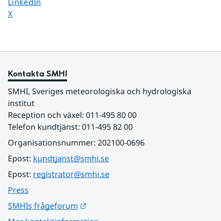
Dela sidan på
LinkedIn
Dela sidan på
X
Kontakta SMHI
SMHI, Sveriges meteorologiska och hydrologiska 
institut
Reception och växel: 011-495 80 00
Telefon kundtjänst: 011-495 82 00
Organisationsnummer: 202100-0696
Epost: 
kundtjanst@smhi.se
Epost: 
registrator@smhi.se
Press
Länk till annan webbplats.
SMHIs frågeforum