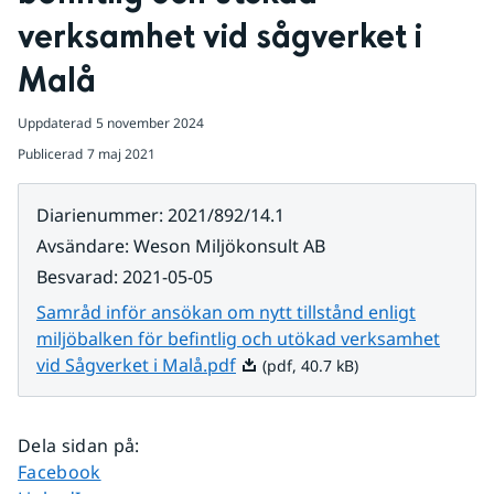
verksamhet vid sågverket i 
Malå
Uppdaterad
5 november 2024
Publicerad
7 maj 2021
Diarienummer
:
2021/892/14.1
Avsändare
:
Weson Miljökonsult AB
Besvarad
:
2021-05-05
Samråd inför ansökan om nytt tillstånd enligt
miljöbalken för befintlig och utökad verksamhet
Pdf, 40.7 kB.
vid Sågverket i Malå.pdf
(pdf, 40.7 kB)
Dela sidan på
:
Dela sidan på
Facebook