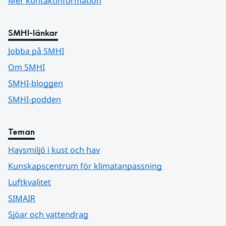
Mer kontaktinformation
SMHI-länkar
Jobba på SMHI
Om SMHI
SMHI-bloggen
SMHI-podden
Teman
Havsmiljö i kust och hav
Kunskapscentrum för klimatanpassning
Luftkvalitet
SIMAIR
Sjöar och vattendrag