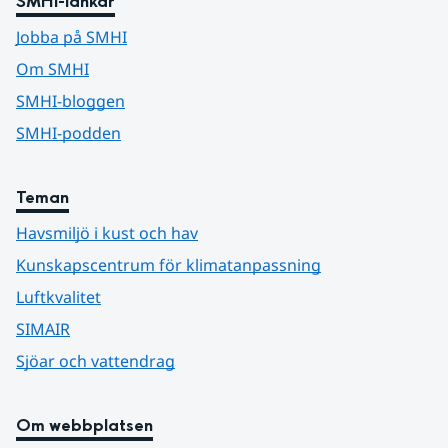
SMHI-länkar
Jobba på SMHI
Om SMHI
SMHI-bloggen
SMHI-podden
Teman
Havsmiljö i kust och hav
Kunskapscentrum för klimatanpassning
Luftkvalitet
SIMAIR
Sjöar och vattendrag
Om webbplatsen