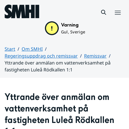
Hoppa till sidans innehåll
Meny
Varning
Gul, Sverige
Start
Om SMHI
Regeringsuppdrag och remissvar
Remissvar
Yttrande över anmälan om vattenverksamhet på
fastigheten Luleå Rödkallen 1:1
Huvudinnehåll
Yttrande över anmälan om 
vattenverksamhet på 
fastigheten Luleå Rödkallen 