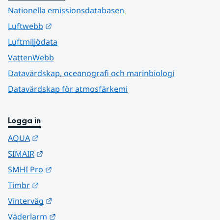
Nationella emissionsdatabasen
Länk till annan webbplats.
Luftwebb
Luftmiljödata
VattenWebb
Datavärdskap, oceanografi och marinbiologi
Datavärdskap för atmosfärkemi
Logga in
Länk till annan webbplats.
AQUA
Länk till annan webbplats.
SIMAIR
Länk till annan webbplats.
SMHI Pro
Länk till annan webbplats.
Timbr
Länk till annan webbplats.
Vinterväg
Länk till annan webbplats.
Väderlarm