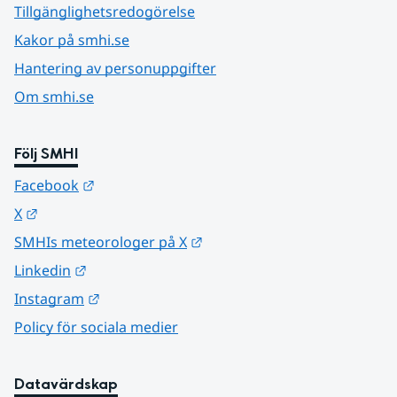
Tillgänglighetsredogörelse
Kakor på smhi.se
Hantering av personuppgifter
Om smhi.se
Följ SMHI
Länk till annan webbplats.
Facebook
Länk till annan webbplats.
X
Länk till annan webbplats.
SMHIs meteorologer på X
Länk till annan webbplats.
Linkedin
Länk till annan webbplats.
Instagram
Policy för sociala medier
Datavärdskap