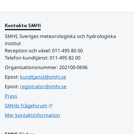
Kontakta SMHI
SMHI, Sveriges meteorologiska och hydrologiska 
institut
Reception och växel: 011-495 80 00
Telefon kundtjänst: 011-495 82 00
Organisationsnummer: 202100-0696
Epost: 
kundtjanst@smhi.se
Epost: 
registrator@smhi.se
Press
Länk till annan webbplats.
SMHIs frågeforum
Mer kontaktinformation