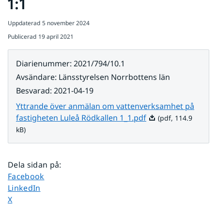
1:1
Uppdaterad
5 november 2024
Publicerad
19 april 2021
Diarienummer
:
2021/794/10.1
Avsändare
:
Länsstyrelsen Norrbottens län
Besvarad
:
2021-04-19
Yttrande över anmälan om vattenverksamhet på
Pdf, 114.9 kB.
fastigheten Luleå Rödkallen 1_1.pdf
(pdf, 114.9
kB)
Dela sidan på
:
Dela sidan på
Facebook
Dela sidan på
LinkedIn
Dela sidan på
X