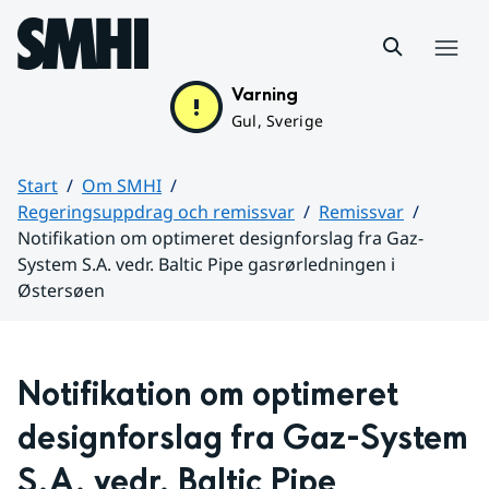
Hoppa till sidans innehåll
Meny
Varning
Gul, Sverige
Start
Om SMHI
Regeringsuppdrag och remissvar
Remissvar
Notifikation om optimeret designforslag fra Gaz-
System S.A. vedr. Baltic Pipe gasrørledningen i
Østersøen
Huvudinnehåll
Notifikation om optimeret 
designforslag fra Gaz-System 
S.A. vedr. Baltic Pipe 