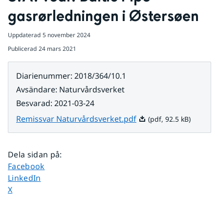
gasrørledningen i Østersøen
Uppdaterad
5 november 2024
Publicerad
24 mars 2021
Diarienummer
:
2018/364/10.1
Avsändare
:
Naturvårdsverket
Besvarad
:
2021-03-24
Pdf, 92.5 kB.
Remissvar Naturvårdsverket.pdf
(pdf, 92.5 kB)
Dela sidan på
:
Dela sidan på
Facebook
Dela sidan på
LinkedIn
Dela sidan på
X