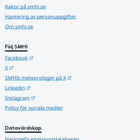
Kakor på smhi.se
Hantering av personuppgifter
Om smhi.se
Följ SMHI
Länk till annan webbplats.
Facebook
Länk till annan webbplats.
X
Länk till annan webbplats.
SMHIs meteorologer på X
Länk till annan webbplats.
Linkedin
Länk till annan webbplats.
Instagram
Policy för sociala medier
Datavärdskap
Nationella emissionsdatabasen