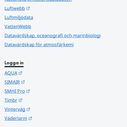
Länk till annan webbplats.
Luftwebb
Luftmiljödata
VattenWebb
Datavärdskap, oceanografi och marinbiologi
Datavärdskap för atmosfärkemi
Logga in
Länk till annan webbplats.
AQUA
Länk till annan webbplats.
SIMAIR
Länk till annan webbplats.
SMHI Pro
Länk till annan webbplats.
Timbr
Länk till annan webbplats.
Vinterväg
Länk till annan webbplats.
Väderlarm