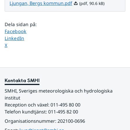
Pdf, 90.6 kB.
Ljungan, Bergs kommun.pdf
(pdf, 90.6 kB)
Dela sidan på
:
Dela sidan på
Facebook
Dela sidan på
LinkedIn
Dela sidan på
X
Kontakta SMHI
SMHI, Sveriges meteorologiska och hydrologiska 
institut
Reception och växel: 011-495 80 00
Telefon kundtjänst: 011-495 82 00
Organisationsnummer: 202100-0696