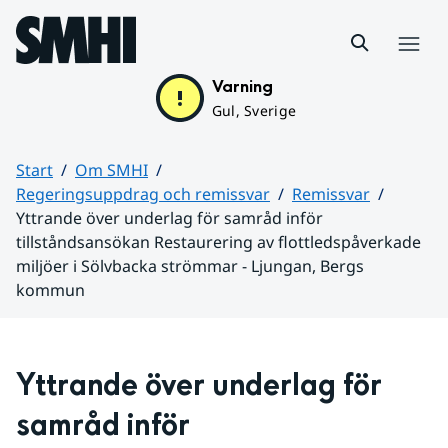
Hoppa till sidans innehåll
Meny
Varning
Gul, Sverige
Start
Om SMHI
Regeringsuppdrag och remissvar
Remissvar
Yttrande över underlag för samråd inför
tillståndsansökan Restaurering av flottledspåverkade
miljöer i Sölvbacka strömmar - Ljungan, Bergs
kommun
Huvudinnehåll
Yttrande över underlag för 
samråd inför 