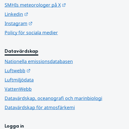
Länk till annan webbplats.
SMHIs meteorologer på X
Länk till annan webbplats.
Linkedin
Länk till annan webbplats.
Instagram
Policy för sociala medier
Datavärdskap
Nationella emissionsdatabasen
Länk till annan webbplats.
Luftwebb
Luftmiljödata
VattenWebb
Datavärdskap, oceanografi och marinbiologi
Datavärdskap för atmosfärkemi
Logga in