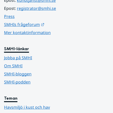
Epost: 
kundtjanst@smhi.se
Epost: 
registrator@smhi.se
Press
Länk till annan webbplats.
SMHIs frågeforum
Mer kontaktinformation
SMHI-länkar
Jobba på SMHI
Om SMHI
SMHI-bloggen
SMHI-podden
Teman
Havsmiljö i kust och hav