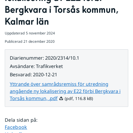
Bergkvara i Torsås kommun, 
Kalmar län
Uppdaterad
5 november 2024
Publicerad
21 december 2020
Diarienummer
:
2020/2314/10.1
Avsändare
:
Trafikverket
Besvarad
:
2020-12-21
Yttrande över samrådsremiss för utredning
angående ny lokalisering av E22 förbi Bergkvara i
Pdf, 116.8 kB.
Torsås kommun, .pdf
(pdf, 116.8 kB)
Dela sidan på
:
Dela sidan på
Facebook