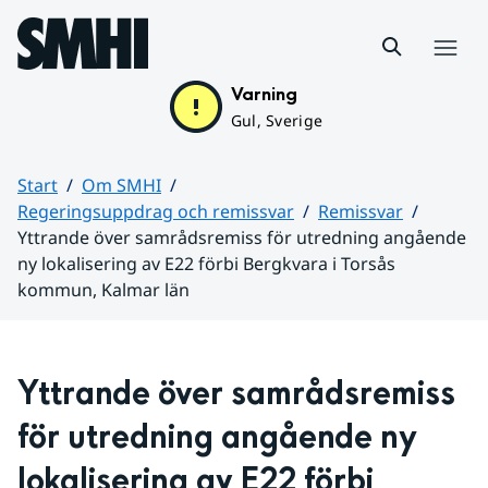
Hoppa till sidans innehåll
Meny
Varning
Gul, Sverige
Start
Om SMHI
Regeringsuppdrag och remissvar
Remissvar
Yttrande över samrådsremiss för utredning angående
ny lokalisering av E22 förbi Bergkvara i Torsås
kommun, Kalmar län
Huvudinnehåll
Yttrande över samrådsremiss 
för utredning angående ny 
lokalisering av E22 förbi 