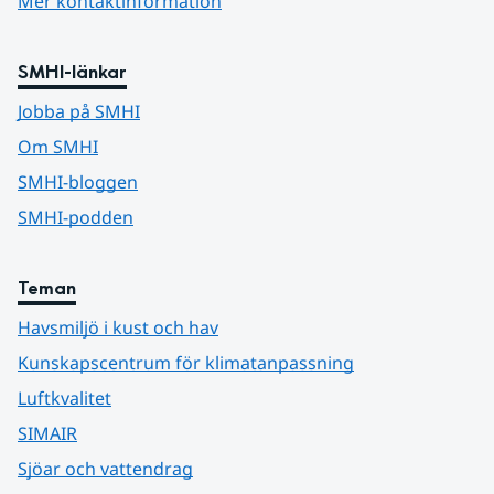
Mer kontaktinformation
SMHI-länkar
Jobba på SMHI
Om SMHI
SMHI-bloggen
SMHI-podden
Teman
Havsmiljö i kust och hav
Kunskapscentrum för klimatanpassning
Luftkvalitet
SIMAIR
Sjöar och vattendrag