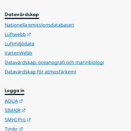
Datavärdskap
Nationella emissionsdatabasen
Länk till annan webbplats.
Luftwebb
Luftmiljödata
VattenWebb
Datavärdskap, oceanografi och marinbiologi
Datavärdskap för atmosfärkemi
Logga in
Länk till annan webbplats.
AQUA
Länk till annan webbplats.
SIMAIR
Länk till annan webbplats.
SMHI Pro
Länk till annan webbplats.
Timbr