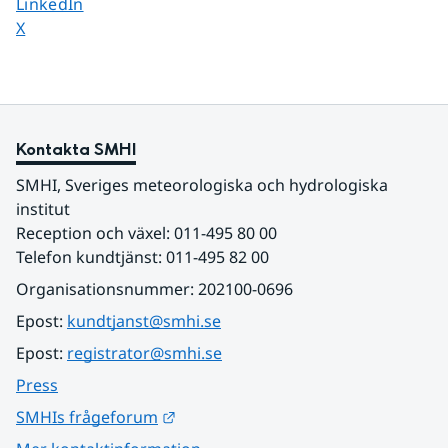
Dela sidan på
LinkedIn
Dela sidan på
X
Kontakta SMHI
SMHI, Sveriges meteorologiska och hydrologiska 
institut
Reception och växel: 011-495 80 00
Telefon kundtjänst: 011-495 82 00
Organisationsnummer: 202100-0696
Epost: 
kundtjanst@smhi.se
Epost: 
registrator@smhi.se
Press
Länk till annan webbplats.
SMHIs frågeforum