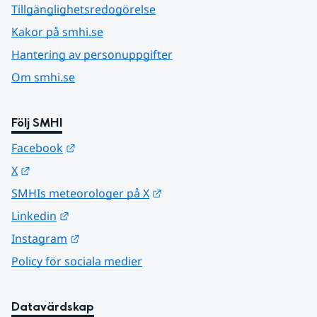
Tillgänglighetsredogörelse
Kakor på smhi.se
Hantering av personuppgifter
Om smhi.se
Följ SMHI
Länk till annan webbplats.
Facebook
Länk till annan webbplats.
X
Länk till annan webbplats.
SMHIs meteorologer på X
Länk till annan webbplats.
Linkedin
Länk till annan webbplats.
Instagram
Policy för sociala medier
Datavärdskap