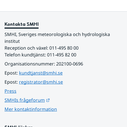
Kontakta SMHI
SMHI, Sveriges meteorologiska och hydrologiska 
institut
Reception och växel: 011-495 80 00
Telefon kundtjänst: 011-495 82 00
Organisationsnummer: 202100-0696
Epost: 
kundtjanst@smhi.se
Epost: 
registrator@smhi.se
Press
Länk till annan webbplats.
SMHIs frågeforum
Mer kontaktinformation