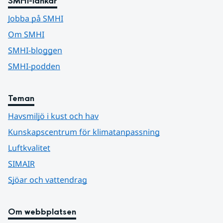
SMHI-länkar
Jobba på SMHI
Om SMHI
SMHI-bloggen
SMHI-podden
Teman
Havsmiljö i kust och hav
Kunskapscentrum för klimatanpassning
Luftkvalitet
SIMAIR
Sjöar och vattendrag
Om webbplatsen