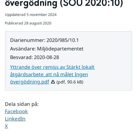
övergödning (SOU 2020:10)
Uppdaterad
5 november 2024
Publicerad
28 augusti 2020
Diarienummer
:
2020/985/10.1
Avsändare
:
Miljödepartementet
Besvarad
:
2020-08-28
Yttrande över remiss av Stärkt lokalt
åtgärdsarbete_att nå målet Ingen
Pdf, 90.6 kB.
övergödning.pdf
(pdf, 90.6 kB)
Dela sidan på
:
Dela sidan på
Facebook
Dela sidan på
LinkedIn
Dela sidan på
X