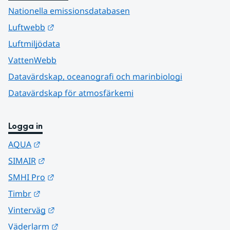
Nationella emissionsdatabasen
Länk till annan webbplats.
Luftwebb
Luftmiljödata
VattenWebb
Datavärdskap, oceanografi och marinbiologi
Datavärdskap för atmosfärkemi
Logga in
Länk till annan webbplats.
AQUA
Länk till annan webbplats.
SIMAIR
Länk till annan webbplats.
SMHI Pro
Länk till annan webbplats.
Timbr
Länk till annan webbplats.
Vinterväg
Länk till annan webbplats.
Väderlarm