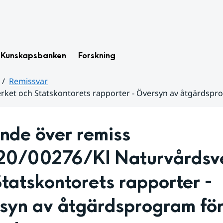
Kunskapsbanken
Forskning
Remissvar
ket och Statskontorets rapporter - Översyn av åtgärdsprog
nde över remiss 
0/00276/Kl Naturvårdsve
tatskontorets rapporter - 
syn av åtgärdsprogram för