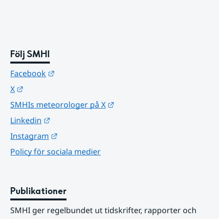
Följ SMHI
Länk till annan webbplats.
Facebook
Länk till annan webbplats.
X
Länk till annan webbplats.
SMHIs meteorologer på X
Länk till annan webbplats.
Linkedin
Länk till annan webbplats.
Instagram
Policy för sociala medier
Publikationer
SMHI ger regelbundet ut tidskrifter, rapporter och 