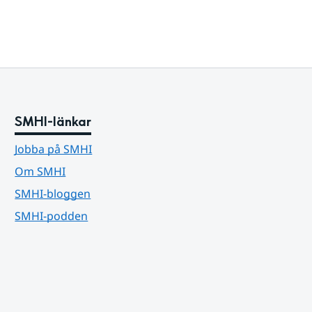
SMHI-länkar
Jobba på SMHI
Om SMHI
SMHI-bloggen
SMHI-podden