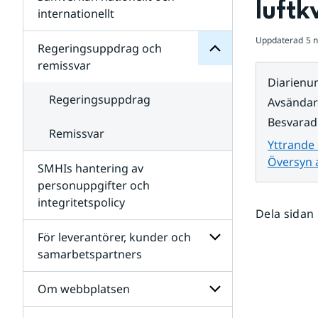
luftk
Undersidor
för
internationellt
SMHIs
Undersidor
organisation
Uppdaterad
5 
för
Regeringsuppdrag och
Samverkan
remissvar
nationellt
Diarien
och
internationellt
Regeringsuppdrag
Avsända
Besvarad
Remissvar
Yttrande 
Översyn a
SMHIs hantering av
personuppgifter och
integritetspolicy
Dela sidan
För leverantörer, kunder och
samarbetspartners
Undersidor
för
Om webbplatsen
För
leverantörer,