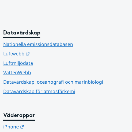
Datavärdskap
Nationella emissionsdatabasen
Länk till annan webbplats.
Luftwebb
Luftmiljödata
VattenWebb
Datavärdskap, oceanografi och marinbiologi
Datavärdskap för atmosfärkemi
Väderappar
Länk till annan webbplats.
iPhone