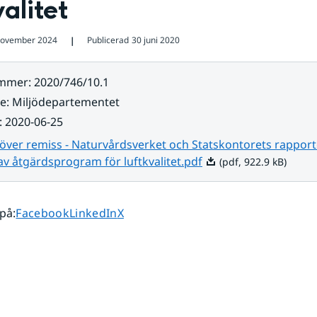
valitet
november 2024
Publicerad
30 juni 2020
❘
ummer
:
2020/746/10.1
re
:
Miljödepartementet
:
2020-06-25
över remiss - Naturvårdsverket och Statskontorets rapport
Pdf, 922.9 kB.
v åtgärdsprogram för luftkvalitet.pdf
(pdf, 922.9 kB)
Dela sidan på
Dela sidan på
Dela sidan på
 på
:
Facebook
LinkedIn
X