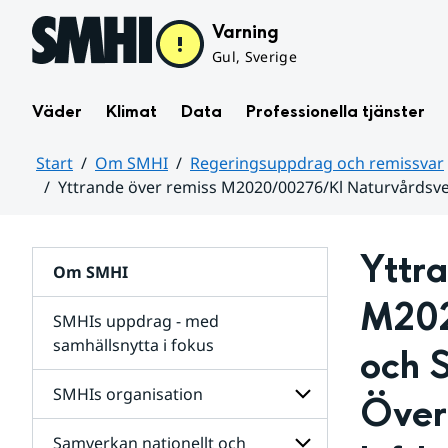
Hoppa till sidans innehåll
Varning
Gul, Sverige
Väder
Klimat
Data
Professionella tjänster
Start
Om SMHI
Regeringsuppdrag och remissvar
Yttrande över remiss M2020/00276/Kl Naturvårdsver
Huvudinnehåll
Yttra
Om SMHI
M202
SMHIs uppdrag - med
samhällsnytta i fokus
och S
remissvar
SMHIs organisation
Över
och
Regeringsuppdrag
Samverkan nationellt och
för
Undersidor