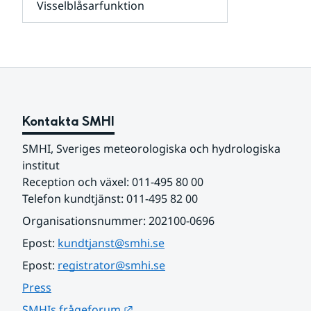
Visselblåsarfunktion
kunder
Undersidor
och
för
samarbetspartners
Om
webbplatsen
Kontakta SMHI
SMHI, Sveriges meteorologiska och hydrologiska 
institut
Reception och växel: 011-495 80 00
Telefon kundtjänst: 011-495 82 00
Organisationsnummer: 202100-0696
Epost: 
kundtjanst@smhi.se
Epost: 
registrator@smhi.se
Press
Länk till annan webbplats.
SMHIs frågeforum