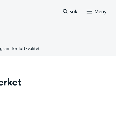
Sök
Meny
ram för luftkvalitet
rket 
 