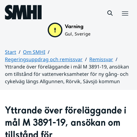
Hoppa till sidans innehåll
Meny
Varning
Gul, Sverige
Start
Om SMHI
Regeringsuppdrag och remissvar
Remissvar
Yttrande över föreläggande i mål M 3891-19, ansökan
om tillstånd för vattenverksamheter för ny gång- och
cykelväg längs Allgunnen, Rörvik, Sävsjö kommun
Huvudinnehåll
Yttrande över föreläggande i 
mål M 3891-19, ansökan om 
tillstånd för 