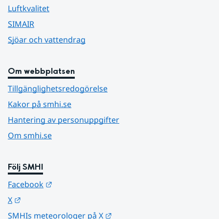
Luftkvalitet
SIMAIR
Sjöar och vattendrag
Om webbplatsen
Tillgänglighetsredogörelse
Kakor på smhi.se
Hantering av personuppgifter
Om smhi.se
Följ SMHI
Länk till annan webbplats.
Facebook
Länk till annan webbplats.
X
Länk till annan webbplats.
SMHIs meteorologer på X