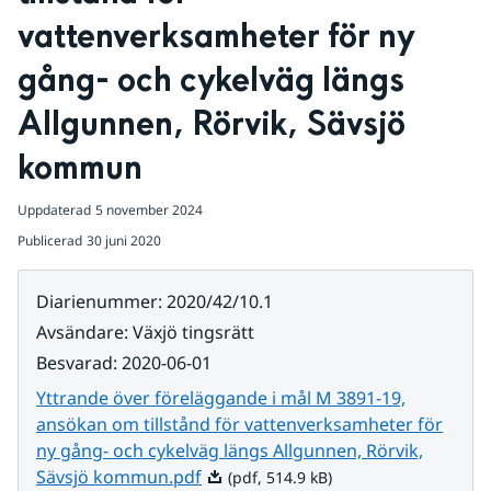
vattenverksamheter för ny 
gång- och cykelväg längs 
Allgunnen, Rörvik, Sävsjö 
kommun
Uppdaterad
5 november 2024
Publicerad
30 juni 2020
Diarienummer
:
2020/42/10.1
Avsändare
:
Växjö tingsrätt
Besvarad
:
2020-06-01
Yttrande över föreläggande i mål M 3891-19,
ansökan om tillstånd för vattenverksamheter för
ny gång- och cykelväg längs Allgunnen, Rörvik,
Pdf, 514.9 kB.
Sävsjö kommun.pdf
(pdf, 514.9 kB)