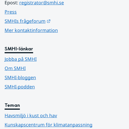
Epost: 
registrator@smhi.se
Press
Länk till annan webbplats.
SMHIs frågeforum
Mer kontaktinformation
SMHI-länkar
Jobba på SMHI
Om SMHI
SMHI-bloggen
SMHI-podden
Teman
Havsmiljö i kust och hav
Kunskapscentrum för klimatanpassning