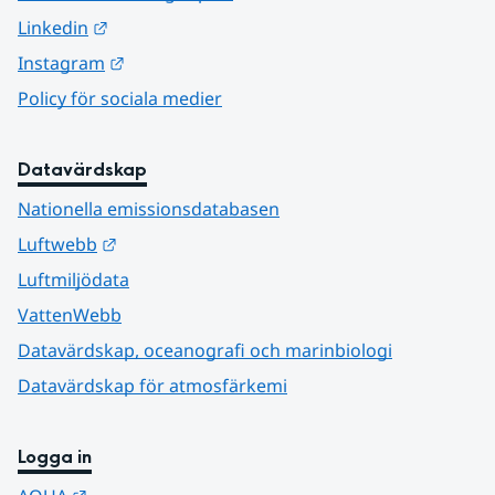
Länk till annan webbplats.
Linkedin
Länk till annan webbplats.
Instagram
Policy för sociala medier
Datavärdskap
Nationella emissionsdatabasen
Länk till annan webbplats.
Luftwebb
Luftmiljödata
VattenWebb
Datavärdskap, oceanografi och marinbiologi
Datavärdskap för atmosfärkemi
Logga in