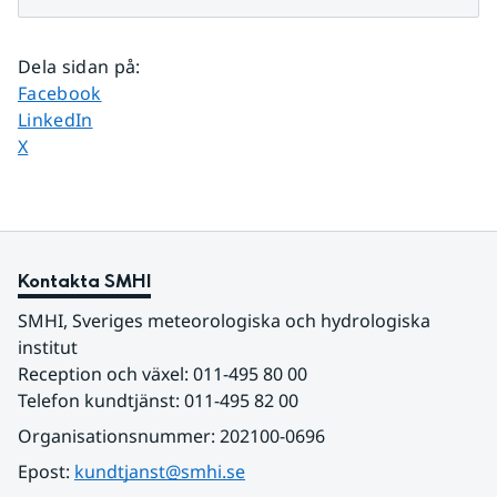
Dela sidan på
:
Dela sidan på
Facebook
Dela sidan på
LinkedIn
Dela sidan på
X
Kontakta SMHI
SMHI, Sveriges meteorologiska och hydrologiska 
institut
Reception och växel: 011-495 80 00
Telefon kundtjänst: 011-495 82 00
Organisationsnummer: 202100-0696
Epost: 
kundtjanst@smhi.se