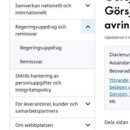
Regeringsuppdrag
Samverkan nationellt och
för
Undersidor
Görsj
Undersidor
för
internationellt
SMHIs
Undersidor
avri
organisation
för
Regeringsuppdrag och
Samverkan
remissvar
nationellt
Uppdaterad
5 
och
internationellt
Regeringsuppdrag
Diarien
Remissvar
Avsända
Besvarad
SMHIs hantering av
Yttrande 
personuppgifter och
belägen v
integritetspolicy
Görsjön,
kB)
För leverantörer, kunder och
samarbetspartners
Undersidor
Dela sidan
för
Om webbplatsen
För