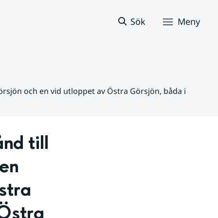
Sök
Meny
örsjön och en vid utloppet av Östra Görsjön, båda i
d till 
en 
tra 
Östra 