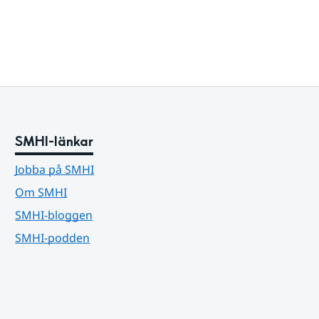
SMHI-länkar
Jobba på SMHI
Om SMHI
SMHI-bloggen
SMHI-podden