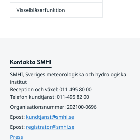
leverantörer,
Visselblåsarfunktion
kunder
Undersidor
och
för
samarbetspartners
Om
webbplatsen
Kontakta SMHI
SMHI, Sveriges meteorologiska och hydrologiska 
institut
Reception och växel: 011-495 80 00
Telefon kundtjänst: 011-495 82 00
Organisationsnummer: 202100-0696
Epost: 
kundtjanst@smhi.se
Epost: 
registrator@smhi.se
Press