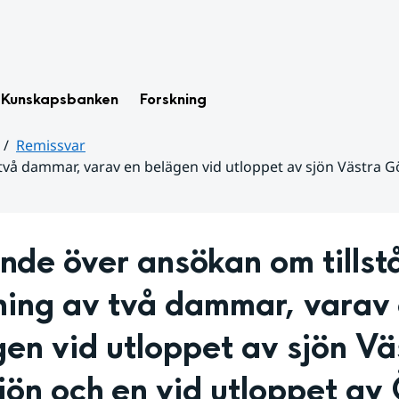
Kunskapsbanken
Forskning
Remissvar
v två dammar, varav en belägen vid utloppet av sjön Västra G
nde över ansökan om tillstån
ning av två dammar, varav 
en vid utloppet av sjön Väs
ön och en vid utloppet av 