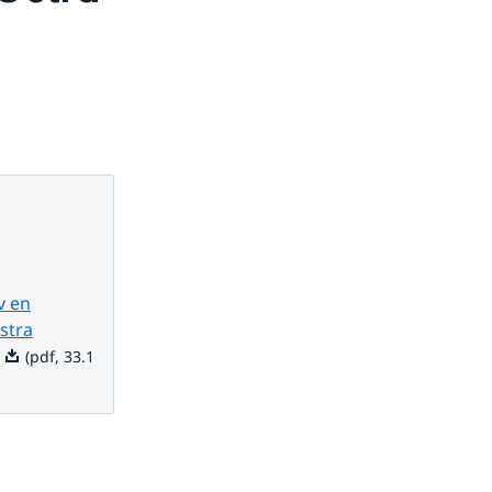
v en
stra
Pdf, 33.1 kB.
(pdf, 33.1