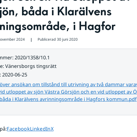
ön, båda i Klarälvens 
nningsområde, i Hagfor
november 2024
Publicerad
30 juni 2020
❘
ummer
:
2020/1358/10.1
re
:
Vänersborgs tingsrätt
:
2020-06-25
över ansökan om tillstånd till utrivning av två dammar vara
id utloppet av sjön Västra Görsjön och en vid utloppet av Ö
 båda i Klarälvens avrinningsområde i Hagfors kommun.pdf
Dela sidan på
Dela sidan på
Dela sidan på
 på
:
Facebook
LinkedIn
X