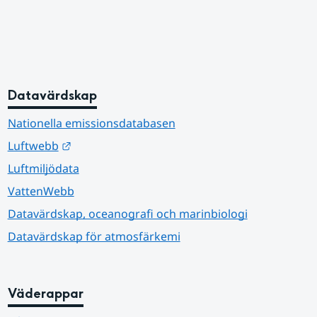
Datavärdskap
Nationella emissionsdatabasen
Länk till annan webbplats.
Luftwebb
Luftmiljödata
VattenWebb
Datavärdskap, oceanografi och marinbiologi
Datavärdskap för atmosfärkemi
Väderappar