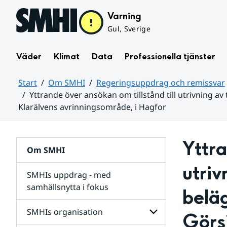
Hoppa till sidans innehåll
Varning
Gul, Sverige
Väder
Klimat
Data
Professionella tjänster
Start
Om SMHI
Regeringsuppdrag och remissvar
Yttrande över ansökan om tillstånd till utrivning a
Klarälvens avrinningsområde, i Hagfor
Huvudinnehåll
Yttra
Om SMHI
utriv
SMHIs uppdrag - med
samhällsnytta i fokus
beläg
remissvar
SMHIs organisation
Görsj
och