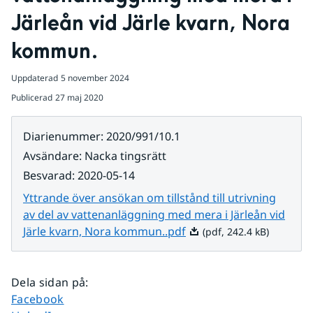
Järleån vid Järle kvarn, Nora 
kommun.
Uppdaterad
5 november 2024
Publicerad
27 maj 2020
Diarienummer
:
2020/991/10.1
Avsändare
:
Nacka tingsrätt
Besvarad
:
2020-05-14
Yttrande över ansökan om tillstånd till utrivning
av del av vattenanläggning med mera i Järleån vid
Pdf, 242.4 kB.
Järle kvarn, Nora kommun..pdf
(pdf, 242.4 kB)
Dela sidan på
:
Dela sidan på
Facebook