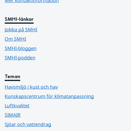
Mer kontaktinformation
SMHI-länkar
Jobba på SMHI
Om SMHI
SMHI-bloggen
SMHI-podden
Teman
Havsmiljö i kust och hav
Kunskapscentrum för klimatanpassning
Luftkvalitet
SIMAIR
Sjöar och vattendrag