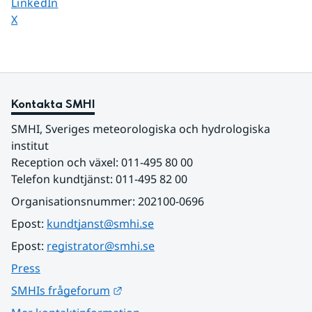
Dela sidan på
LinkedIn
Dela sidan på
X
Kontakta SMHI
SMHI, Sveriges meteorologiska och hydrologiska 
institut
Reception och växel: 011-495 80 00
Telefon kundtjänst: 011-495 82 00
Organisationsnummer: 202100-0696
Epost: 
kundtjanst@smhi.se
Epost: 
registrator@smhi.se
Press
Länk till annan webbplats.
SMHIs frågeforum