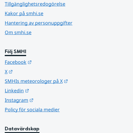
Tillgänglighetsredogörelse
Kakor på smhi.se
Hantering av personuppgifter
Om smhi.se
Följ SMHI
Länk till annan webbplats.
Facebook
Länk till annan webbplats.
X
Länk till annan webbplats.
SMHIs meteorologer på X
Länk till annan webbplats.
Linkedin
Länk till annan webbplats.
Instagram
Policy för sociala medier
Datavärdskap