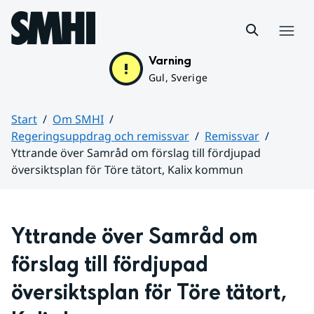
Hoppa till sidans innehåll
Meny
Varning
Gul, Sverige
Start
Om SMHI
Regeringsuppdrag och remissvar
Remissvar
Yttrande över Samråd om förslag till fördjupad
översiktsplan för Töre tätort, Kalix kommun
Huvudinnehåll
Yttrande över Samråd om 
förslag till fördjupad 
översiktsplan för Töre tätort, 