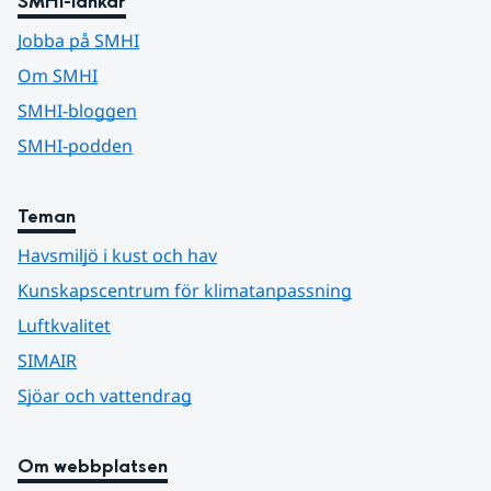
SMHI-länkar
Jobba på SMHI
Om SMHI
SMHI-bloggen
SMHI-podden
Teman
Havsmiljö i kust och hav
Kunskapscentrum för klimatanpassning
Luftkvalitet
SIMAIR
Sjöar och vattendrag
Om webbplatsen