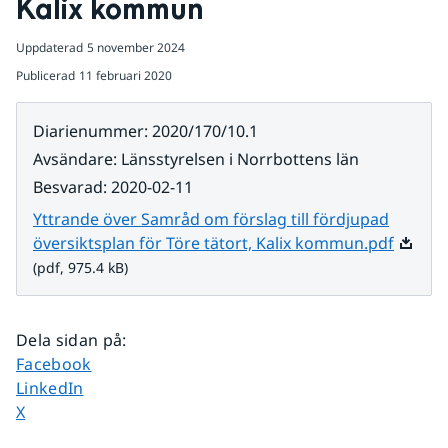
Kalix kommun
Uppdaterad
5 november 2024
Publicerad
11 februari 2020
Diarienummer
:
2020/170/10.1
Avsändare
:
Länsstyrelsen i Norrbottens län
Besvarad
:
2020-02-11
Yttrande över Samråd om förslag till fördjupad
Pdf, 97
översiktsplan för Töre tätort, Kalix kommun.pdf
(pdf, 975.4 kB)
Dela sidan på
:
Dela sidan på
Facebook
Dela sidan på
LinkedIn
Dela sidan på
X