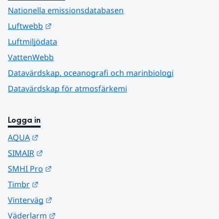
Nationella emissionsdatabasen
Länk till annan webbplats.
Luftwebb
Luftmiljödata
VattenWebb
Datavärdskap, oceanografi och marinbiologi
Datavärdskap för atmosfärkemi
Logga in
Länk till annan webbplats.
AQUA
Länk till annan webbplats.
SIMAIR
Länk till annan webbplats.
SMHI Pro
Länk till annan webbplats.
Timbr
Länk till annan webbplats.
Vinterväg
Länk till annan webbplats.
Väderlarm