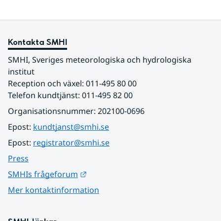
Kontakta SMHI
SMHI, Sveriges meteorologiska och hydrologiska 
institut
Reception och växel: 011-495 80 00
Telefon kundtjänst: 011-495 82 00
Organisationsnummer: 202100-0696
Epost: 
kundtjanst@smhi.se
Epost: 
registrator@smhi.se
Press
Länk till annan webbplats.
SMHIs frågeforum
Mer kontaktinformation