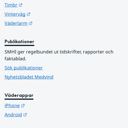
Länk till annan webbplats.
Timbr
Länk till annan webbplats.
Vinterväg
Länk till annan webbplats.
Väderlarm
Publikationer
SMHI ger regelbundet ut tidskrifter, rapporter och 
faktablad.
Sök publikationer
Nyhetsbladet Medvind
Väderappar
Länk till annan webbplats.
iPhone
Länk till annan webbplats.
Android