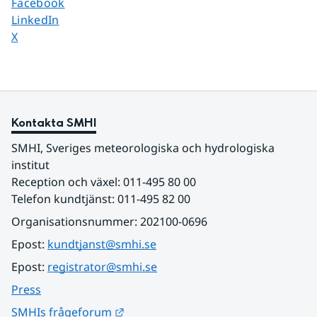
Dela sidan på
Facebook
Dela sidan på
LinkedIn
Dela sidan på
X
Kontakta SMHI
SMHI, Sveriges meteorologiska och hydrologiska 
institut
Reception och växel: 011-495 80 00
Telefon kundtjänst: 011-495 82 00
Organisationsnummer: 202100-0696
Epost: 
kundtjanst@smhi.se
Epost: 
registrator@smhi.se
Press
Länk till annan webbplats.
SMHIs frågeforum