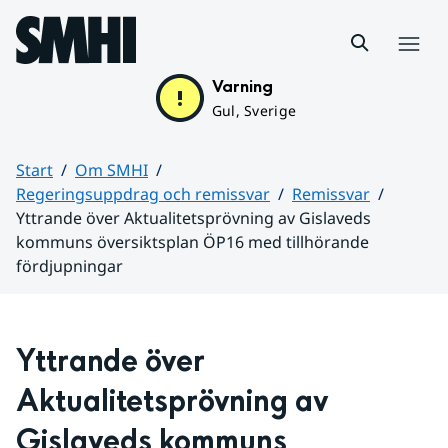
Hoppa till sidans innehåll
Meny
Varning
Gul, Sverige
Start
Om SMHI
Regeringsuppdrag och remissvar
Remissvar
Yttrande över Aktualitetsprövning av Gislaveds
kommuns översiktsplan ÖP16 med tillhörande
fördjupningar
Huvudinnehåll
Yttrande över 
Aktualitetsprövning av 
Gislaveds kommuns 