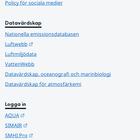
Policy för sociala medier
Datavärdskap
Nationella emissionsdatabasen
Länk till annan webbplats.
Luftwebb
Luftmiljödata
VattenWebb
Datavärdskap, oceanografi och marinbiologi
Datavärdskap för atmosfärkemi
Logga in
Länk till annan webbplats.
AQUA
Länk till annan webbplats.
SIMAIR
Länk till annan webbplats.
SMHI Pro