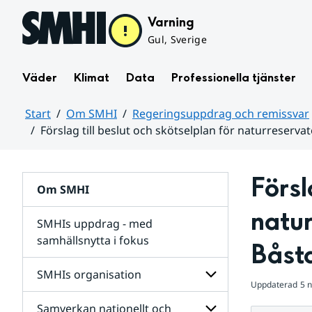
Hoppa till sidans innehåll
Varning
Gul, Sverige
Väder
Klimat
Data
Professionella tjänster
Start
Om SMHI
Regeringsuppdrag och remissvar
Förslag till beslut och skötselplan för naturreser
Huvudinnehåll
Försl
Om SMHI
natur
SMHIs uppdrag - med
samhällsnytta i fokus
Båst
remissvar
SMHIs organisation
och
Uppdaterad
5 
Regeringsuppdrag
Samverkan nationellt och
för
Undersidor