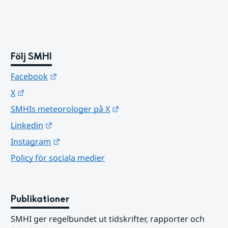
Följ SMHI
Länk till annan webbplats.
Facebook
Länk till annan webbplats.
X
Länk till annan webbplats.
SMHIs meteorologer på X
Länk till annan webbplats.
Linkedin
Länk till annan webbplats.
Instagram
Policy för sociala medier
Publikationer
SMHI ger regelbundet ut tidskrifter, rapporter och 