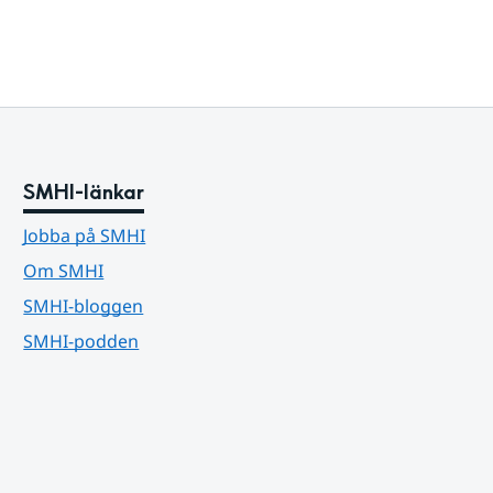
SMHI-länkar
Jobba på SMHI
Om SMHI
SMHI-bloggen
SMHI-podden