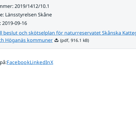
ummer
:
2019/1412/10.1
re
:
Länsstyrelsen Skåne
:
2019-09-16
ill beslut och skötselplan för naturreservatet Skånska Katteg
Pdf, 916.1 kB.
och Höganäs kommuner
(pdf, 916.1 kB)
Dela sidan på
Dela sidan på
Dela sidan på
 på
:
Facebook
LinkedIn
X