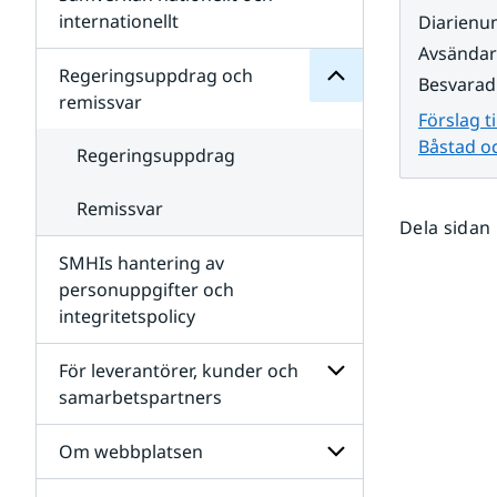
Undersidor
för
internationellt
Diarien
SMHIs
Undersidor
Avsända
organisation
för
Regeringsuppdrag och
Besvarad
Samverkan
remissvar
nationellt
Förslag t
och
Båstad 
internationellt
Regeringsuppdrag
Remissvar
Dela sidan
SMHIs hantering av
personuppgifter och
integritetspolicy
För leverantörer, kunder och
samarbetspartners
Undersidor
för
Om webbplatsen
För
leverantörer,