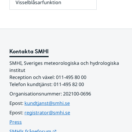
Visselblåsarfunktion
kunder
Undersidor
och
för
samarbetspartners
Om
webbplatsen
Kontakta SMHI
SMHI, Sveriges meteorologiska och hydrologiska 
institut
Reception och växel: 011-495 80 00
Telefon kundtjänst: 011-495 82 00
Organisationsnummer: 202100-0696
Epost: 
kundtjanst@smhi.se
Epost: 
registrator@smhi.se
Press
Länk till annan webbplats.
SMHIs frågeforum