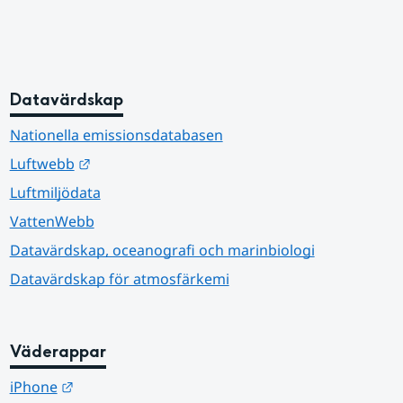
Datavärdskap
Nationella emissionsdatabasen
Länk till annan webbplats.
Luftwebb
Luftmiljödata
VattenWebb
Datavärdskap, oceanografi och marinbiologi
Datavärdskap för atmosfärkemi
Väderappar
Länk till annan webbplats.
iPhone