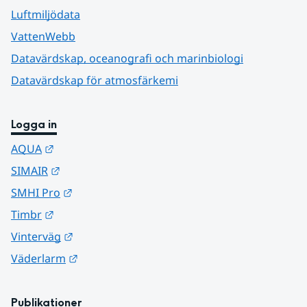
Luftmiljödata
VattenWebb
Datavärdskap, oceanografi och marinbiologi
Datavärdskap för atmosfärkemi
Logga in
Länk till annan webbplats.
AQUA
Länk till annan webbplats.
SIMAIR
Länk till annan webbplats.
SMHI Pro
Länk till annan webbplats.
Timbr
Länk till annan webbplats.
Vinterväg
Länk till annan webbplats.
Väderlarm
Publikationer