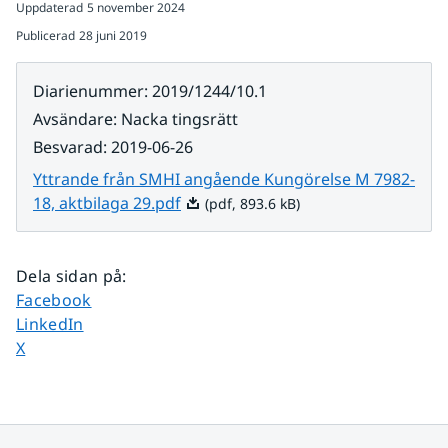
Uppdaterad
5 november 2024
Publicerad
28 juni 2019
Diarienummer
:
2019/1244/10.1
Avsändare
:
Nacka tingsrätt
Besvarad
:
2019-06-26
Yttrande från SMHI angående Kungörelse M 7982-
Pdf, 893.6 kB.
18, aktbilaga 29.pdf
(pdf, 893.6 kB)
Dela sidan på
:
Dela sidan på
Facebook
Dela sidan på
LinkedIn
Dela sidan på
X