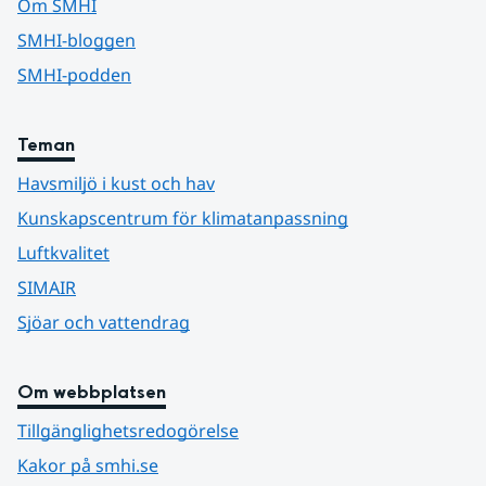
Om SMHI
SMHI-bloggen
SMHI-podden
Teman
Havsmiljö i kust och hav
Kunskapscentrum för klimatanpassning
Luftkvalitet
SIMAIR
Sjöar och vattendrag
Om webbplatsen
Tillgänglighetsredogörelse
Kakor på smhi.se