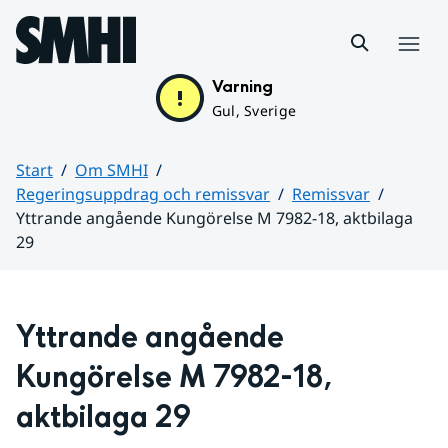
Hoppa till sidans innehåll
Meny
Varning
Gul, Sverige
Start
Om SMHI
Regeringsuppdrag och remissvar
Remissvar
Yttrande angående Kungörelse M 7982-18, aktbilaga
29
Huvudinnehåll
Yttrande angående 
Kungörelse M 7982-18, 
aktbilaga 29