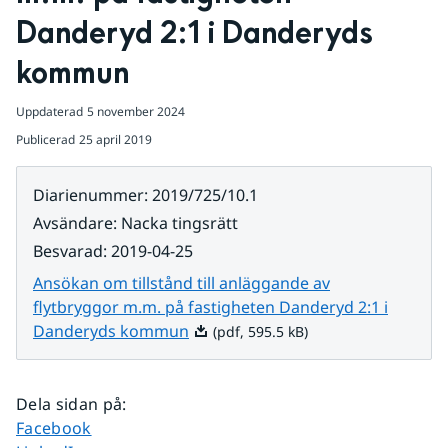
Danderyd 2:1 i Danderyds 
kommun
Uppdaterad
5 november 2024
Publicerad
25 april 2019
Diarienummer
:
2019/725/10.1
Avsändare
:
Nacka tingsrätt
Besvarad
:
2019-04-25
Ansökan om tillstånd till anläggande av
flytbryggor m.m. på fastigheten Danderyd 2:1 i
Pdf, 595.5 kB.
Danderyds kommun
(pdf, 595.5 kB)
Dela sidan på
:
Dela sidan på
Facebook