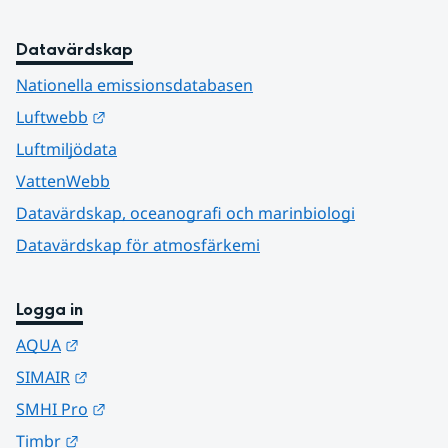
Datavärdskap
Nationella emissionsdatabasen
Länk till annan webbplats.
Luftwebb
Luftmiljödata
VattenWebb
Datavärdskap, oceanografi och marinbiologi
Datavärdskap för atmosfärkemi
Logga in
Länk till annan webbplats.
AQUA
Länk till annan webbplats.
SIMAIR
Länk till annan webbplats.
SMHI Pro
Länk till annan webbplats.
Timbr