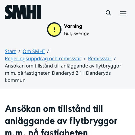
Hoppa till sidans innehåll
Meny
Varning
Gul, Sverige
Start
Om SMHI
Regeringsuppdrag och remissvar
Remissvar
Ansökan om tillstånd till anläggande av flytbryggor
m.m. på fastigheten Danderyd 2:1 i Danderyds
kommun
Huvudinnehåll
Ansökan om tillstånd till 
anläggande av flytbryggor 
m.m. på fastigheten 