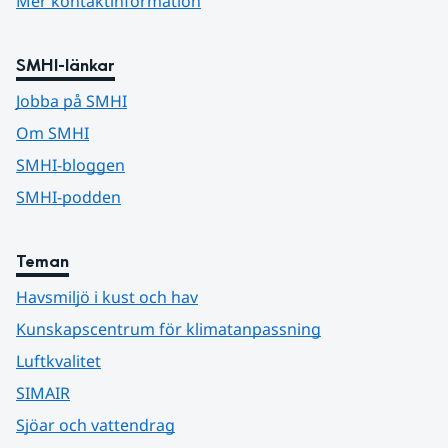
Mer kontaktinformation
SMHI-länkar
Jobba på SMHI
Om SMHI
SMHI-bloggen
SMHI-podden
Teman
Havsmiljö i kust och hav
Kunskapscentrum för klimatanpassning
Luftkvalitet
SIMAIR
Sjöar och vattendrag