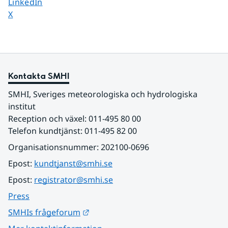
Dela sidan på
LinkedIn
Dela sidan på
X
Kontakta SMHI
SMHI, Sveriges meteorologiska och hydrologiska 
institut
Reception och växel: 011-495 80 00
Telefon kundtjänst: 011-495 82 00
Organisationsnummer: 202100-0696
Epost: 
kundtjanst@smhi.se
Epost: 
registrator@smhi.se
Press
Länk till annan webbplats.
SMHIs frågeforum