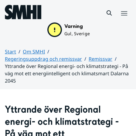
Hoppa till sidans innehåll
Meny
Varning
Gul, Sverige
Start
Om SMHI
Regeringsuppdrag och remissvar
Remissvar
Yttrande över Regional energi- och klimatstrategi - På
väg mot ett energiintelligent och klimatsmart Dalarna
2045
Huvudinnehåll
Yttrande över Regional 
energi- och klimatstrategi - 
På väg mot ett 