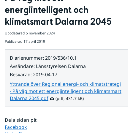
energiintelligent och 
klimatsmart Dalarna 2045
Uppdaterad
5 november 2024
Publicerad
17 april 2019
Diarienummer
:
2019/536/10.1
Avsändare
:
Länsstyrelsen Dalarna
Besvarad
:
2019-04-17
Yttrande över Regional energi- och klimatstrategi
- På väg mot ett energiintelligent och klimatsmart
Pdf, 431.7 kB.
Dalarna 2045.pdf
(pdf, 431.7 kB)
Dela sidan på
:
Dela sidan på
Facebook