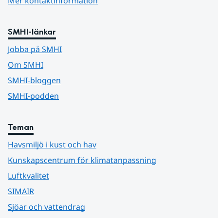
Mer kontaktinformation
SMHI-länkar
Jobba på SMHI
Om SMHI
SMHI-bloggen
SMHI-podden
Teman
Havsmiljö i kust och hav
Kunskapscentrum för klimatanpassning
Luftkvalitet
SIMAIR
Sjöar och vattendrag