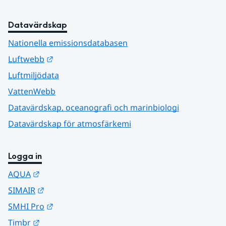
Datavärdskap
Nationella emissionsdatabasen
Länk till annan webbplats.
Luftwebb
Luftmiljödata
VattenWebb
Datavärdskap, oceanografi och marinbiologi
Datavärdskap för atmosfärkemi
Logga in
Länk till annan webbplats.
AQUA
Länk till annan webbplats.
SIMAIR
Länk till annan webbplats.
SMHI Pro
Länk till annan webbplats.
Timbr