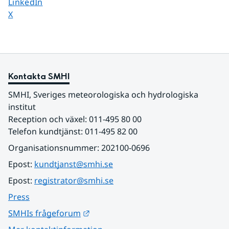
Dela sidan på
LinkedIn
Dela sidan på
X
Kontakta SMHI
SMHI, Sveriges meteorologiska och hydrologiska 
institut
Reception och växel: 011-495 80 00
Telefon kundtjänst: 011-495 82 00
Organisationsnummer: 202100-0696
Epost: 
kundtjanst@smhi.se
Epost: 
registrator@smhi.se
Press
Länk till annan webbplats.
SMHIs frågeforum