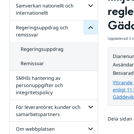
Regeringsuppdrag
Samverkan nationellt och
för
Undersidor
regl
Undersidor
för
internationellt
SMHIs
Undersidor
Gädd
organisation
för
Regeringsuppdrag och
Samverkan
remissvar
nationellt
Uppdaterad
5 
och
internationellt
Regeringsuppdrag
Diarien
Remissvar
Avsända
Besvarad
SMHIs hantering av
Yttrande 
personuppgifter och
enligt 1
integritetspolicy
Gäddevik
För leverantörer, kunder och
samarbetspartners
Dela sidan
Undersidor
för
Om webbplatsen
För