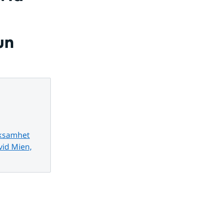
un
rksamhet
vid Mien,