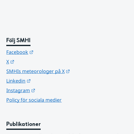
Följ SMHI
Länk till annan webbplats.
Facebook
Länk till annan webbplats.
X
Länk till annan webbplats.
SMHIs meteorologer på X
Länk till annan webbplats.
Linkedin
Länk till annan webbplats.
Instagram
Policy för sociala medier
Publikationer