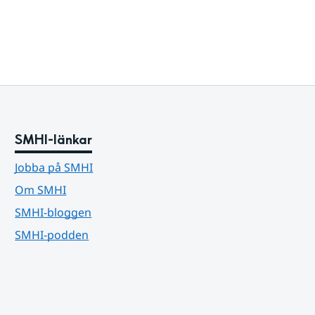
SMHI-länkar
Jobba på SMHI
Om SMHI
SMHI-bloggen
SMHI-podden