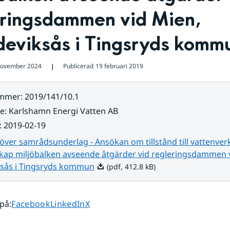
eringsdammen vid Mien, 
eviksås i Tingsryds komm
november 2024
Publicerad
19 februari 2019
❘
ummer
:
2019/141/10.1
re
:
Karlshamn Energi Vatten AB
:
2019-02-19
över samrådsunderlag - Ansökan om tillstånd till vattenve
1 kap miljöbalken avseende åtgärder vid regleringsdammen 
Pdf, 412.8 kB.
sås i Tingsryds kommun
(pdf, 412.8 kB)
Dela sidan på
Dela sidan på
Dela sidan på
 på
:
Facebook
LinkedIn
X