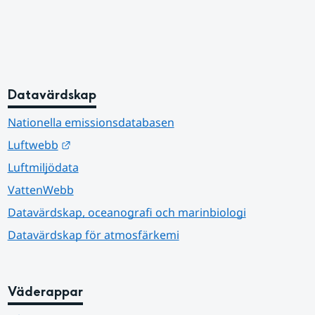
Datavärdskap
Nationella emissionsdatabasen
Länk till annan webbplats.
Luftwebb
Luftmiljödata
VattenWebb
Datavärdskap, oceanografi och marinbiologi
Datavärdskap för atmosfärkemi
Väderappar