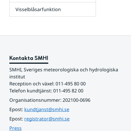
leverantörer,
Visselblåsarfunktion
kunder
Undersidor
och
för
samarbetspartners
Om
webbplatsen
Kontakta SMHI
SMHI, Sveriges meteorologiska och hydrologiska 
institut
Reception och växel: 011-495 80 00
Telefon kundtjänst: 011-495 82 00
Organisationsnummer: 202100-0696
Epost: 
kundtjanst@smhi.se
Epost: 
registrator@smhi.se
Press