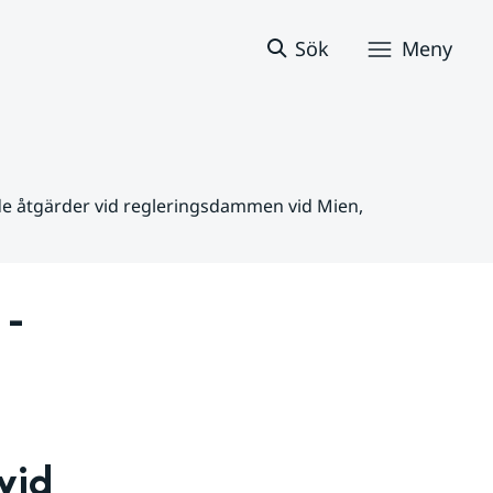
Sök
Meny
nde åtgärder vid regleringsdammen vid Mien,
- 
id 