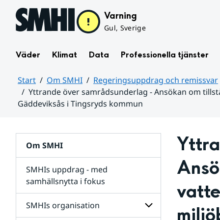
Hoppa till sidans innehåll
Varning
Gul, Sverige
Väder
Klimat
Data
Professionella tjänster
Start
Om SMHI
Regeringsuppdrag och remissvar
Yttrande över samrådsunderlag - Ansökan om tillst
Gäddeviksås i Tingsryds kommun
Huvudinnehåll
Yttra
Om SMHI
Ansök
SMHIs uppdrag - med
samhällsnytta i fokus
vatte
remissvar
SMHIs organisation
miljö
och