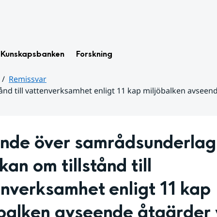
Kunskapsbanken
Forskning
Remissvar
ånd till vattenverksamhet enligt 11 kap miljöbalken avsee
nde över samrådsunderlag 
an om tillstånd till 
nverksamhet enligt 11 kap 
balken avseende åtgärder v