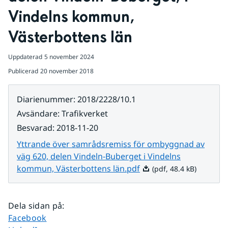
Vindelns kommun, 
Västerbottens län
Uppdaterad
5 november 2024
Publicerad
20 november 2018
Diarienummer
:
2018/2228/10.1
Avsändare
:
Trafikverket
Besvarad
:
2018-11-20
Yttrande över samrådsremiss för ombyggnad av
väg 620, delen Vindeln-Buberget i Vindelns
Pdf, 48.4 kB.
kommun, Västerbottens län.pdf
(pdf, 48.4 kB)
Dela sidan på
:
Dela sidan på
Facebook