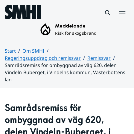
Hoppa till sidans innehåll
Meny
Meddelande
Risk för skogsbrand
Start
Om SMHI
Regeringsuppdrag och remissvar
Remissvar
Samrådsremiss för ombyggnad av väg 620, delen
Vindeln-Buberget, i Vindelns kommun, Västerbottens
län
Huvudinnehåll
Samrådsremiss för 
ombyggnad av väg 620, 
delen Vindeln-Buberget, i 