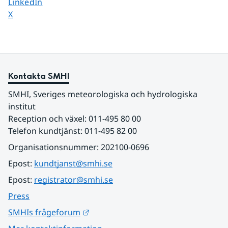
Dela sidan på
LinkedIn
Dela sidan på
X
Kontakta SMHI
SMHI, Sveriges meteorologiska och hydrologiska 
institut
Reception och växel: 011-495 80 00
Telefon kundtjänst: 011-495 82 00
Organisationsnummer: 202100-0696
Epost: 
kundtjanst@smhi.se
Epost: 
registrator@smhi.se
Press
Länk till annan webbplats.
SMHIs frågeforum