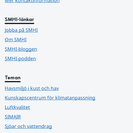
Mer kontaktinformation
SMHI-länkar
Jobba på SMHI
Om SMHI
SMHI-bloggen
SMHI-podden
Teman
Havsmiljö i kust och hav
Kunskapscentrum för klimatanpassning
Luftkvalitet
SIMAIR
Sjöar och vattendrag