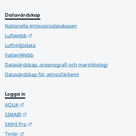
Datavärdskap
Nationella emissionsdatabasen
Länk till annan webbplats.
Luftwebb
Luftmiljödata
VattenWebb
Datavärdskap, oceanografi och marinbiologi
Datavärdskap för atmosfärkemi
Logga in
Länk till annan webbplats.
AQUA
Länk till annan webbplats.
SIMAIR
Länk till annan webbplats.
SMHI Pro
Länk till annan webbplats.
Timbr