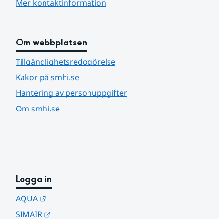
Mer kontaktinformation
Om webbplatsen
Tillgänglighetsredogörelse
Kakor på smhi.se
Hantering av personuppgifter
Om smhi.se
Logga in
Länk till annan webbplats.
AQUA
Länk till annan webbplats.
SIMAIR