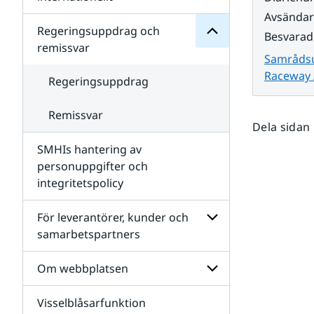
SMHIs
Undersidor
Avsända
organisation
för
Regeringsuppdrag och
Besvarad
Samverkan
remissvar
nationellt
Samrådsu
och
Raceway 
internationellt
Regeringsuppdrag
Remissvar
Dela sidan
SMHIs hantering av
personuppgifter och
integritetspolicy
För leverantörer, kunder och
samarbetspartners
Undersidor
för
Om webbplatsen
För
leverantörer,
Visselblåsarfunktion
kunder
Undersidor