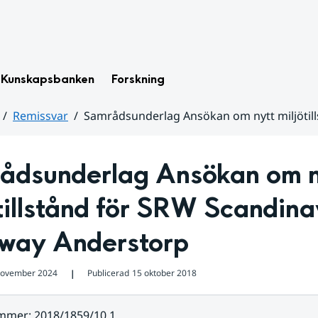
Kunskapsbanken
Forskning
Remissvar
Samrådsunderlag Ansökan om nytt miljötil
ådsunderlag Ansökan om ny
tillstånd för SRW Scandina
way Anderstorp
november 2024
Publicerad
15 oktober 2018
❘
ummer
:
2018/1859/10.1