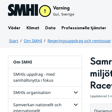
Hoppa till sidans innehåll
Varning
Gul, Sverige
Väder
Klimat
Data
Professionella tjänster
Start
Om SMHI
Regeringsuppdrag och remissvar
Huvudinnehåll
Samr
Om SMHI
miljö
SMHIs uppdrag - med
samhällsnytta i fokus
Race
remissvar
SMHIs organisation
och
Uppdaterad
5 
Regeringsuppdrag
Samverkan nationellt och
för
Undersidor
Undersidor
för
internationellt
Diarien