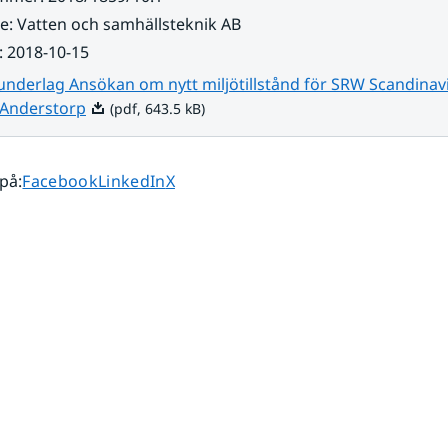
re
:
Vatten och samhällsteknik AB
:
2018-10-15
nderlag Ansökan om nytt miljötillstånd för SRW Scandinav
Pdf, 643.5 kB.
Anderstorp
(pdf, 643.5 kB)
Dela sidan på
Dela sidan på
Dela sidan på
 på
:
Facebook
LinkedIn
X