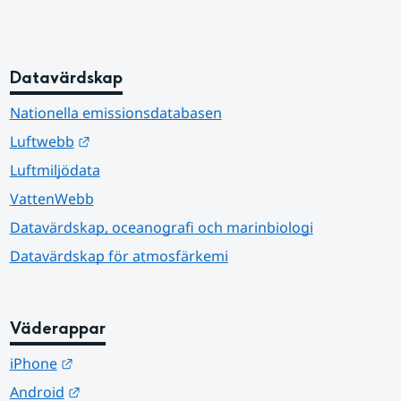
Datavärdskap
Nationella emissionsdatabasen
Länk till annan webbplats.
Luftwebb
Luftmiljödata
VattenWebb
Datavärdskap, oceanografi och marinbiologi
Datavärdskap för atmosfärkemi
Väderappar
Länk till annan webbplats.
iPhone
Länk till annan webbplats.
Android