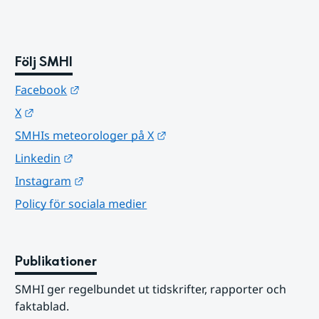
Följ SMHI
Länk till annan webbplats.
Facebook
Länk till annan webbplats.
X
Länk till annan webbplats.
SMHIs meteorologer på X
Länk till annan webbplats.
Linkedin
Länk till annan webbplats.
Instagram
Policy för sociala medier
Publikationer
SMHI ger regelbundet ut tidskrifter, rapporter och 
faktablad.