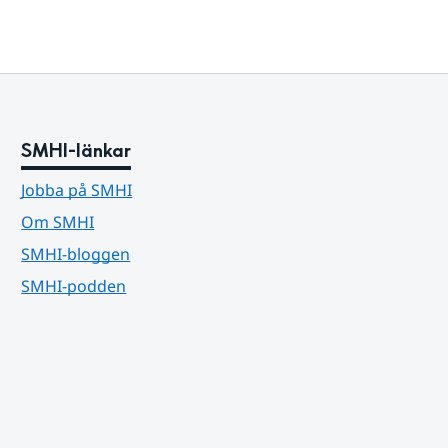
SMHI-länkar
Jobba på SMHI
Om SMHI
SMHI-bloggen
SMHI-podden