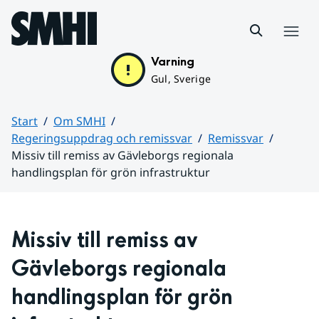
Hoppa till sidans innehåll
Meny
Varning
Gul, Sverige
Start
Om SMHI
Regeringsuppdrag och remissvar
Remissvar
Missiv till remiss av Gävleborgs regionala
handlingsplan för grön infrastruktur
Huvudinnehåll
Missiv till remiss av 
Gävleborgs regionala 
handlingsplan för grön 