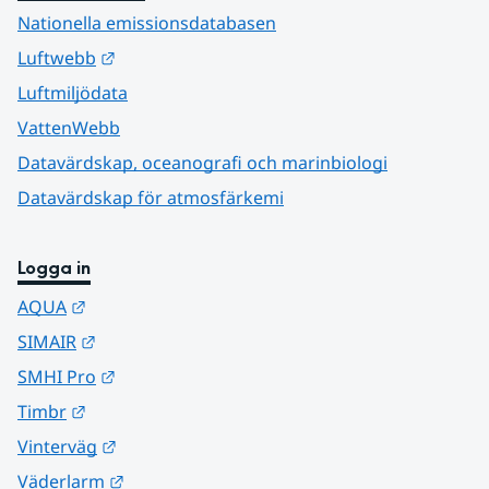
Nationella emissionsdatabasen
Länk till annan webbplats.
Luftwebb
Luftmiljödata
VattenWebb
Datavärdskap, oceanografi och marinbiologi
Datavärdskap för atmosfärkemi
Logga in
Länk till annan webbplats.
AQUA
Länk till annan webbplats.
SIMAIR
Länk till annan webbplats.
SMHI Pro
Länk till annan webbplats.
Timbr
Länk till annan webbplats.
Vinterväg
Länk till annan webbplats.
Väderlarm