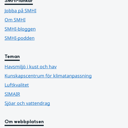
SMHI-länkar
Jobba på SMHI
Om SMHI
SMHI-bloggen
SMHI-podden
Teman
Havsmiljö i kust och hav
Kunskapscentrum för klimatanpassning
Luftkvalitet
SIMAIR
Sjöar och vattendrag
Om webbplatsen