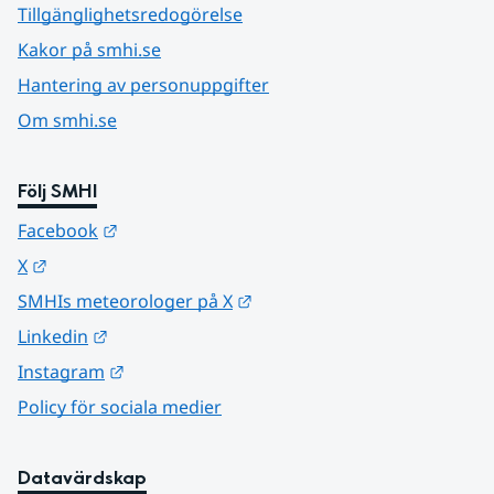
Tillgänglighetsredogörelse
Kakor på smhi.se
Hantering av personuppgifter
Om smhi.se
Följ SMHI
Länk till annan webbplats.
Facebook
Länk till annan webbplats.
X
Länk till annan webbplats.
SMHIs meteorologer på X
Länk till annan webbplats.
Linkedin
Länk till annan webbplats.
Instagram
Policy för sociala medier
Datavärdskap