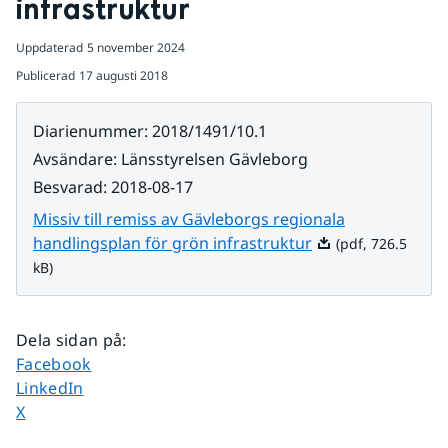
infrastruktur
Uppdaterad
5 november 2024
Publicerad
17 augusti 2018
Diarienummer
:
2018/1491/10.1
Avsändare
:
Länsstyrelsen Gävleborg
Besvarad
:
2018-08-17
Missiv till remiss av Gävleborgs regionala
Pdf, 726.5 kB.
handlingsplan för grön infrastruktur
(pdf, 726.5
kB)
Dela sidan på
:
Dela sidan på
Facebook
Dela sidan på
LinkedIn
Dela sidan på
X