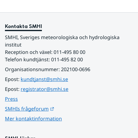
Kontakta SMHI
SMHI, Sveriges meteorologiska och hydrologiska 
institut
Reception och växel: 011-495 80 00
Telefon kundtjänst: 011-495 82 00
Organisationsnummer: 202100-0696
Epost: 
kundtjanst@smhi.se
Epost: 
registrator@smhi.se
Press
Länk till annan webbplats.
SMHIs frågeforum
Mer kontaktinformation