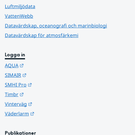
Luftmiljödata
VattenWebb
Datavärdskap, oceanografi och marinbiologi
Datavärdskap för atmosfärkemi
Logga in
Länk till annan webbplats.
AQUA
Länk till annan webbplats.
SIMAIR
Länk till annan webbplats.
SMHI Pro
Länk till annan webbplats.
Timbr
Länk till annan webbplats.
Vinterväg
Länk till annan webbplats.
Väderlarm
Publikationer