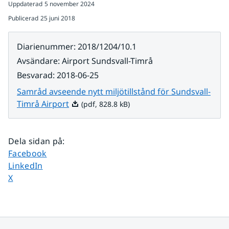
Uppdaterad
5 november 2024
Publicerad
25 juni 2018
Diarienummer
:
2018/1204/10.1
Avsändare
:
Airport Sundsvall-Timrå
Besvarad
:
2018-06-25
Samråd avseende nytt miljötillstånd för Sundsvall-
Pdf, 828.8 kB.
Timrå Airport
(pdf, 828.8 kB)
Dela sidan på
:
Dela sidan på
Facebook
Dela sidan på
LinkedIn
Dela sidan på
X