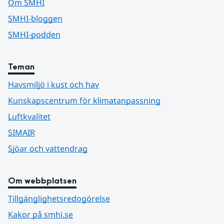
Om SMHI
SMHI-bloggen
SMHI-podden
Teman
Havsmiljö i kust och hav
Kunskapscentrum för klimatanpassning
Luftkvalitet
SIMAIR
Sjöar och vattendrag
Om webbplatsen
Tillgänglighetsredogörelse
Kakor på smhi.se