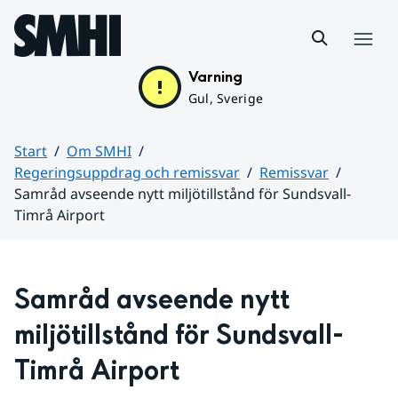
Hoppa till sidans innehåll
Meny
Varning
Gul, Sverige
Start
Om SMHI
Regeringsuppdrag och remissvar
Remissvar
Samråd avseende nytt miljötillstånd för Sundsvall-
Timrå Airport
Huvudinnehåll
Samråd avseende nytt 
miljötillstånd för Sundsvall-
Timrå Airport