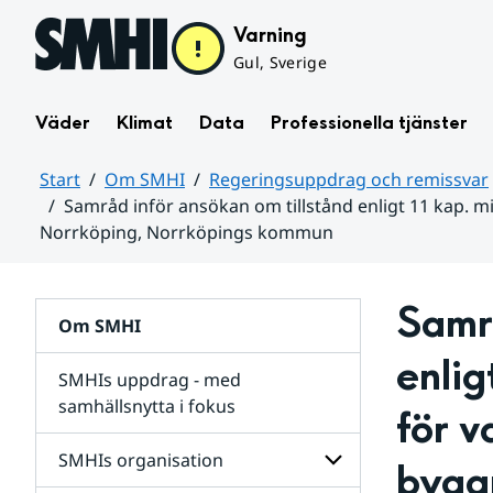
Hoppa till sidans innehåll
Varning
Gul, Sverige
Väder
Klimat
Data
Professionella tjänster
Start
Om SMHI
Regeringsuppdrag och remissvar
Samråd inför ansökan om tillstånd enligt 11 kap. 
Norrköping, Norrköpings kommun
Huvudinnehåll
Samrå
Om SMHI
enlig
SMHIs uppdrag - med
samhällsnytta i fokus
för 
remissvar
SMHIs organisation
byggn
och