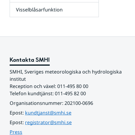
leverantörer,
Visselblåsarfunktion
kunder
Undersidor
och
för
samarbetspartners
Om
webbplatsen
Kontakta SMHI
SMHI, Sveriges meteorologiska och hydrologiska 
institut
Reception och växel: 011-495 80 00
Telefon kundtjänst: 011-495 82 00
Organisationsnummer: 202100-0696
Epost: 
kundtjanst@smhi.se
Epost: 
registrator@smhi.se
Press