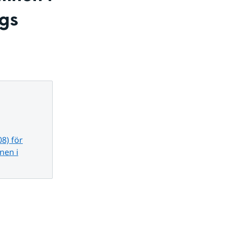
gs 
8) för
nen i