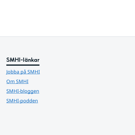
SMHI-länkar
Jobba på SMHI
Om SMHI
SMHI-bloggen
SMHI-podden