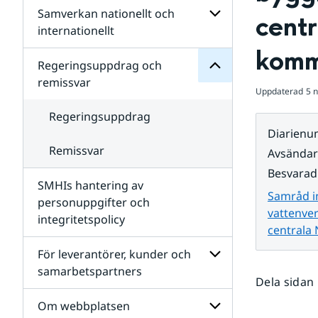
Regeringsuppdrag
Samverkan nationellt och
för
Undersidor
centr
Undersidor
för
internationellt
SMHIs
Undersidor
kom
organisation
för
Regeringsuppdrag och
Samverkan
remissvar
nationellt
Uppdaterad
5 
och
internationellt
Regeringsuppdrag
Diarien
Remissvar
Avsända
Besvarad
SMHIs hantering av
Samråd in
personuppgifter och
vattenve
integritetspolicy
centrala
För leverantörer, kunder och
samarbetspartners
Dela sidan
Undersidor
för
Om webbplatsen
För