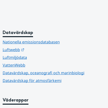
Datavärdskap
Nationella emissionsdatabasen
Länk till annan webbplats.
Luftwebb
Luftmiljödata
VattenWebb
Datavärdskap, oceanografi och marinbiologi
Datavärdskap för atmosfärkemi
Väderappar