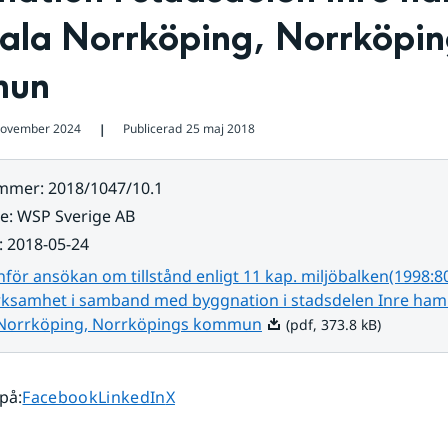
ala Norrköping, Norrköpin
mun
november 2024
Publicerad
25 maj 2018
❘
ummer
:
2018/1047/10.1
re
:
WSP Sverige AB
:
2018-05-24
för ansökan om tillstånd enligt 11 kap. miljöbalken(1998:80
rksamhet i samband med byggnation i stadsdelen Inre ham
Pdf, 373.8 kB.
 Norrköping, Norrköpings kommun
(pdf, 373.8 kB)
Dela sidan på
Dela sidan på
Dela sidan på
 på
:
Facebook
LinkedIn
X