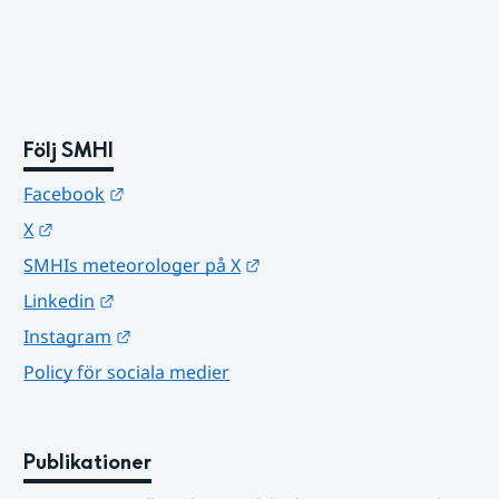
Följ SMHI
Länk till annan webbplats.
Facebook
Länk till annan webbplats.
X
Länk till annan webbplats.
SMHIs meteorologer på X
Länk till annan webbplats.
Linkedin
Länk till annan webbplats.
Instagram
Policy för sociala medier
Publikationer