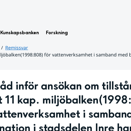
Kunskapsbanken
Forskning
Remissvar
miljöbalken(1998:808) för vattenverksamhet i samband med b
d inför ansökan om tillstå
t 11 kap. miljöbalken(1998
vattenverksamhet i samband
ation i stadsdelen Inre ha