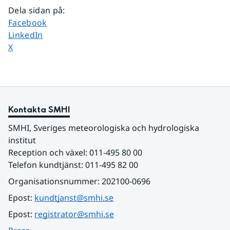
Dela sidan på
:
Dela sidan på
Facebook
Dela sidan på
LinkedIn
Dela sidan på
X
Kontakta SMHI
SMHI, Sveriges meteorologiska och hydrologiska 
institut
Reception och växel: 011-495 80 00
Telefon kundtjänst: 011-495 82 00
Organisationsnummer: 202100-0696
Epost: 
kundtjanst@smhi.se
Epost: 
registrator@smhi.se