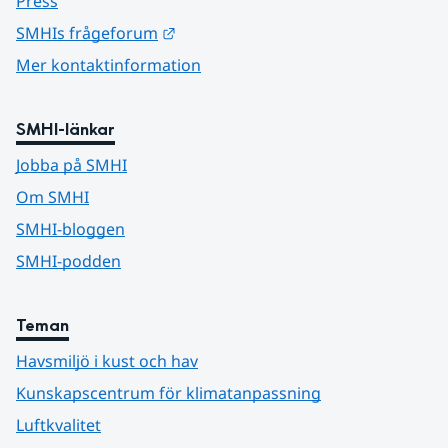
Press
Länk till annan webbplats.
SMHIs frågeforum
Mer kontaktinformation
SMHI-länkar
Jobba på SMHI
Om SMHI
SMHI-bloggen
SMHI-podden
Teman
Havsmiljö i kust och hav
Kunskapscentrum för klimatanpassning
Luftkvalitet