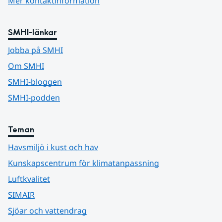
Mer kontaktinformation
SMHI-länkar
Jobba på SMHI
Om SMHI
SMHI-bloggen
SMHI-podden
Teman
Havsmiljö i kust och hav
Kunskapscentrum för klimatanpassning
Luftkvalitet
SIMAIR
Sjöar och vattendrag