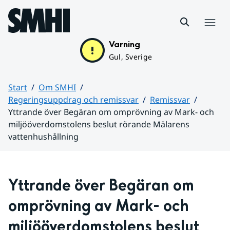
Hoppa till sidans innehåll
Meny
Varning
Gul, Sverige
Start
Om SMHI
Regeringsuppdrag och remissvar
Remissvar
Yttrande över Begäran om omprövning av Mark- och
miljööverdomstolens beslut rörande Mälarens
vattenhushållning
Huvudinnehåll
Yttrande över Begäran om 
omprövning av Mark- och 
miljööverdomstolens beslut 