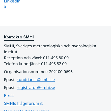
Dela sidan på
LinkedIn
Dela sidan på
X
Kontakta SMHI
SMHI, Sveriges meteorologiska och hydrologiska 
institut
Reception och växel: 011-495 80 00
Telefon kundtjänst: 011-495 82 00
Organisationsnummer: 202100-0696
Epost: 
kundtjanst@smhi.se
Epost: 
registrator@smhi.se
Press
Länk till annan webbplats.
SMHIs frågeforum