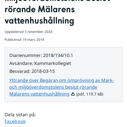
rörande Mälarens 
vattenhushållning
Uppdaterad
5 november 2024
Publicerad
19 mars 2018
Diarienummer
:
2018/134/10.1
Avsändare
:
Kammarkollegiet
Besvarad
:
2018-03-15
Yttrande över Begäran om omprövning av Mark-
och miljööverdomstolens beslut rörande
Pdf, 119.7 kB.
Mälarens vattenhushållning
(pdf, 119.7 kB)
Dela sidan på
:
Dela sidan på
Facebook