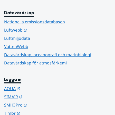
Datavärdskap
Nationella emissionsdatabasen
Länk till annan webbplats.
Luftwebb
Luftmiljödata
VattenWebb
Datavärdskap, oceanografi och marinbiologi
Datavärdskap för atmosfärkemi
Logga in
Länk till annan webbplats.
AQUA
Länk till annan webbplats.
SIMAIR
Länk till annan webbplats.
SMHI Pro
Länk till annan webbplats.
Timbr