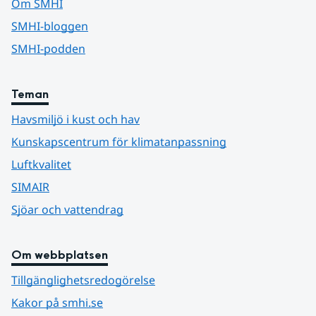
Om SMHI
SMHI-bloggen
SMHI-podden
Teman
Havsmiljö i kust och hav
Kunskapscentrum för klimatanpassning
Luftkvalitet
SIMAIR
Sjöar och vattendrag
Om webbplatsen
Tillgänglighetsredogörelse
Kakor på smhi.se