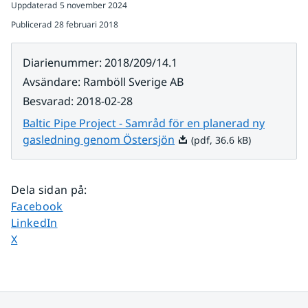
Uppdaterad
5 november 2024
Publicerad
28 februari 2018
Diarienummer
:
2018/209/14.1
Avsändare
:
Ramböll Sverige AB
Besvarad
:
2018-02-28
Baltic Pipe Project - Samråd för en planerad ny
Pdf, 36.6 kB.
gasledning genom Östersjön
(pdf, 36.6 kB)
Dela sidan på
:
Dela sidan på
Facebook
Dela sidan på
LinkedIn
Dela sidan på
X