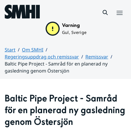
Hoppa till sidans innehåll
Meny
Varning
Gul, Sverige
Start
Om SMHI
Regeringsuppdrag och remissvar
Remissvar
Baltic Pipe Project - Samråd för en planerad ny
gasledning genom Östersjön
Huvudinnehåll
Baltic Pipe Project - Samråd 
för en planerad ny gasledning 
genom Östersjön