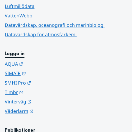
Luftmiljödata
VattenWebb
Datavärdskap, oceanografi och marinbiologi
Datavärdskap för atmosfärkemi
Logga in
Länk till annan webbplats.
AQUA
Länk till annan webbplats.
SIMAIR
Länk till annan webbplats.
SMHI Pro
Länk till annan webbplats.
Timbr
Länk till annan webbplats.
Vinterväg
Länk till annan webbplats.
Väderlarm
Publikationer