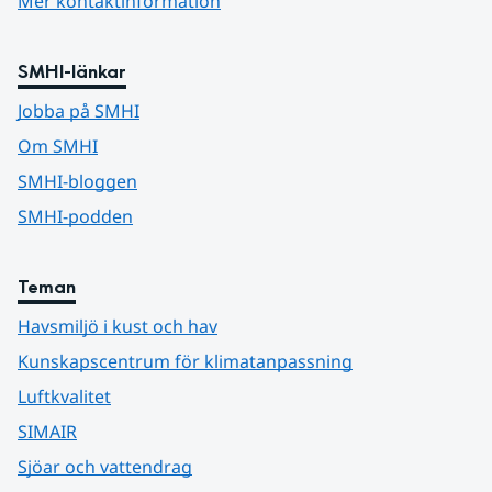
Mer kontaktinformation
SMHI-länkar
Jobba på SMHI
Om SMHI
SMHI-bloggen
SMHI-podden
Teman
Havsmiljö i kust och hav
Kunskapscentrum för klimatanpassning
Luftkvalitet
SIMAIR
Sjöar och vattendrag