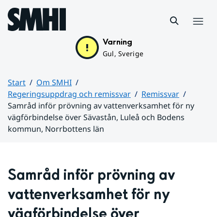
Hoppa till sidans innehåll
Meny
Varning
Gul, Sverige
Start
Om SMHI
Regeringsuppdrag och remissvar
Remissvar
Samråd inför prövning av vattenverksamhet för ny
vägförbindelse över Sävastån, Luleå och Bodens
kommun, Norrbottens län
Huvudinnehåll
Samråd inför prövning av 
vattenverksamhet för ny 
vägförbindelse över 