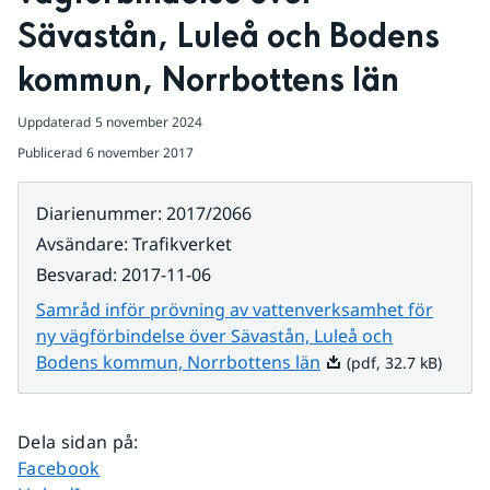
Sävastån, Luleå och Bodens 
kommun, Norrbottens län
Uppdaterad
5 november 2024
Publicerad
6 november 2017
Diarienummer
:
2017/2066
Avsändare
:
Trafikverket
Besvarad
:
2017-11-06
Samråd inför prövning av vattenverksamhet för
ny vägförbindelse över Sävastån, Luleå och
Pdf, 32.7 kB.
Bodens kommun, Norrbottens län
(pdf, 32.7 kB)
Dela sidan på
:
Dela sidan på
Facebook