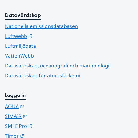
Datavärdskap
Nationella emissionsdatabasen
Länk till annan webbplats.
Luftwebb
Luftmiljödata
VattenWebb
Datavärdskap, oceanografi och marinbiologi
Datavärdskap för atmosfärkemi
Logga in
Länk till annan webbplats.
AQUA
Länk till annan webbplats.
SIMAIR
Länk till annan webbplats.
SMHI Pro
Länk till annan webbplats.
Timbr