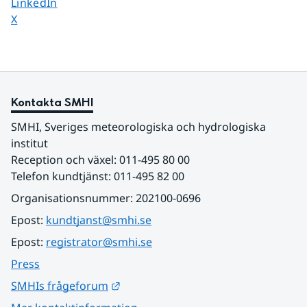
Dela sidan på
LinkedIn
Dela sidan på
X
Kontakta SMHI
SMHI, Sveriges meteorologiska och hydrologiska 
institut
Reception och växel: 011-495 80 00
Telefon kundtjänst: 011-495 82 00
Organisationsnummer: 202100-0696
Epost: 
kundtjanst@smhi.se
Epost: 
registrator@smhi.se
Press
Länk till annan webbplats.
SMHIs frågeforum