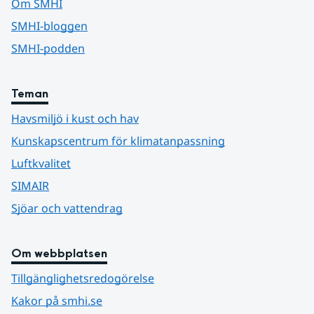
Om SMHI
SMHI-bloggen
SMHI-podden
Teman
Havsmiljö i kust och hav
Kunskapscentrum för klimatanpassning
Luftkvalitet
SIMAIR
Sjöar och vattendrag
Om webbplatsen
Tillgänglighetsredogörelse
Kakor på smhi.se