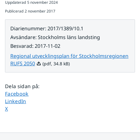
Uppdaterad
5 november 2024
Publicerad
2 november 2017
Diarienummer
:
2017/1389/10.1
Avsändare
:
Stockholms läns landsting
Besvarad
:
2017-11-02
Regional utvecklingsplan för Stockholmsregionen
Pdf, 34.8 kB.
RUFS 2050
(pdf, 34.8 kB)
Dela sidan på
:
Dela sidan på
Facebook
Dela sidan på
LinkedIn
Dela sidan på
X