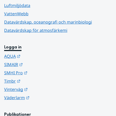
Luftmiljödata
VattenWebb
Datavärdskap, oceanografi och marinbiologi
Datavärdskap för atmosfärkemi
Logga in
Länk till annan webbplats.
AQUA
Länk till annan webbplats.
SIMAIR
Länk till annan webbplats.
SMHI Pro
Länk till annan webbplats.
Timbr
Länk till annan webbplats.
Vinterväg
Länk till annan webbplats.
Väderlarm
Publikationer