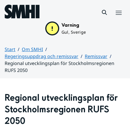
Hoppa till sidans innehåll
Meny
Varning
Gul, Sverige
Start
Om SMHI
Regeringsuppdrag och remissvar
Remissvar
Regional utvecklingsplan för Stockholmsregionen
RUFS 2050
Huvudinnehåll
Regional utvecklingsplan för 
Stockholmsregionen RUFS 
2050