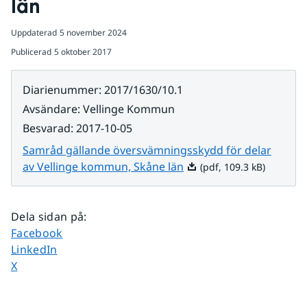
län
Uppdaterad
5 november 2024
Publicerad
5 oktober 2017
Diarienummer
:
2017/1630/10.1
Avsändare
:
Vellinge Kommun
Besvarad
:
2017-10-05
Samråd gällande översvämningsskydd för delar
Pdf, 109.3 kB.
av Vellinge kommun, Skåne län
(pdf, 109.3 kB)
Dela sidan på
:
Dela sidan på
Facebook
Dela sidan på
LinkedIn
Dela sidan på
X