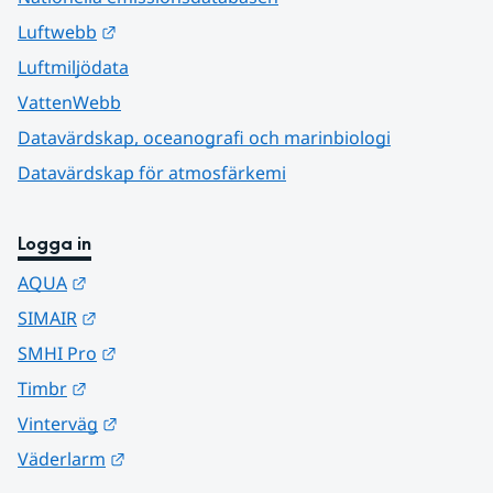
Länk till annan webbplats.
Luftwebb
Luftmiljödata
VattenWebb
Datavärdskap, oceanografi och marinbiologi
Datavärdskap för atmosfärkemi
Logga in
Länk till annan webbplats.
AQUA
Länk till annan webbplats.
SIMAIR
Länk till annan webbplats.
SMHI Pro
Länk till annan webbplats.
Timbr
Länk till annan webbplats.
Vinterväg
Länk till annan webbplats.
Väderlarm