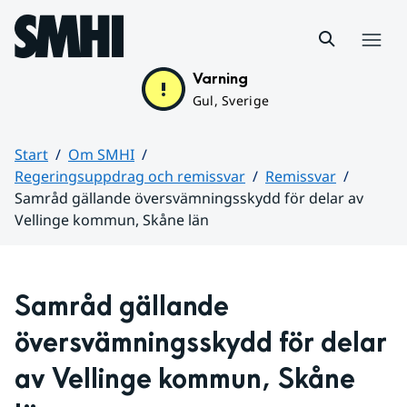
Hoppa till sidans innehåll
Meny
Varning
Gul, Sverige
Start
Om SMHI
Regeringsuppdrag och remissvar
Remissvar
Samråd gällande översvämningsskydd för delar av
Vellinge kommun, Skåne län
Huvudinnehåll
Samråd gällande 
översvämningsskydd för delar 
av Vellinge kommun, Skåne 