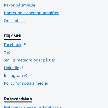
Kakor på smhi.se
Hantering av personuppgifter
Om smhi.se
Följ SMHI
Länk till annan webbplats.
Facebook
Länk till annan webbplats.
X
Länk till annan webbplats.
SMHIs meteorologer på X
Länk till annan webbplats.
Linkedin
Länk till annan webbplats.
Instagram
Policy för sociala medier
Datavärdskap
Nationella emissionsdatabasen