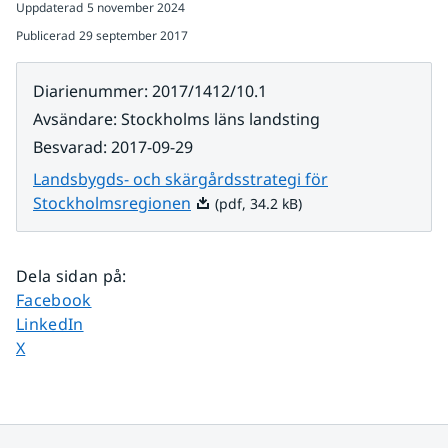
Uppdaterad
5 november 2024
Publicerad
29 september 2017
Diarienummer
:
2017/1412/10.1
Avsändare
:
Stockholms läns landsting
Besvarad
:
2017-09-29
Landsbygds- och skärgårdsstrategi för
Pdf, 34.2 kB.
Stockholmsregionen
(pdf, 34.2 kB)
Dela sidan på
:
Dela sidan på
Facebook
Dela sidan på
LinkedIn
Dela sidan på
X