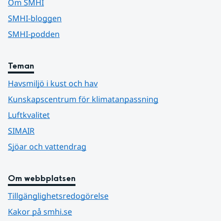
Om SMHI
SMHI-bloggen
SMHI-podden
Teman
Havsmiljö i kust och hav
Kunskapscentrum för klimatanpassning
Luftkvalitet
SIMAIR
Sjöar och vattendrag
Om webbplatsen
Tillgänglighetsredogörelse
Kakor på smhi.se