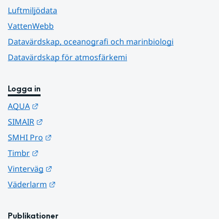
Luftmiljödata
VattenWebb
Datavärdskap, oceanografi och marinbiologi
Datavärdskap för atmosfärkemi
Logga in
Länk till annan webbplats.
AQUA
Länk till annan webbplats.
SIMAIR
Länk till annan webbplats.
SMHI Pro
Länk till annan webbplats.
Timbr
Länk till annan webbplats.
Vinterväg
Länk till annan webbplats.
Väderlarm
Publikationer