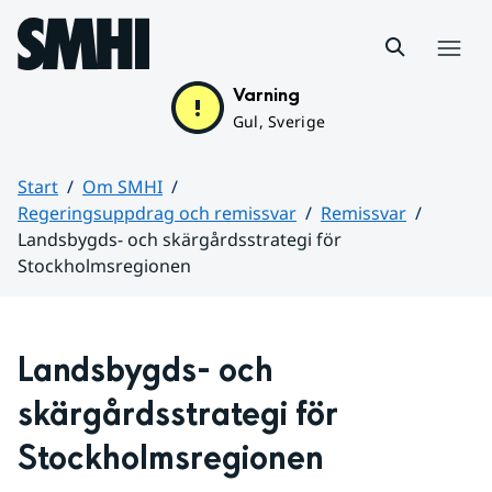
Hoppa till sidans innehåll
Meny
Varning
Gul, Sverige
Start
Om SMHI
Regeringsuppdrag och remissvar
Remissvar
Landsbygds- och skärgårdsstrategi för
Stockholmsregionen
Huvudinnehåll
Landsbygds- och 
skärgårdsstrategi för 
Stockholmsregionen