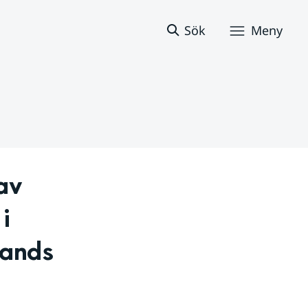
Sök
Meny
v 
 
ands 