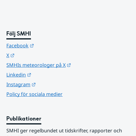
Följ SMHI
Länk till annan webbplats.
Facebook
Länk till annan webbplats.
X
Länk till annan webbplats.
SMHIs meteorologer på X
Länk till annan webbplats.
Linkedin
Länk till annan webbplats.
Instagram
Policy för sociala medier
Publikationer
SMHI ger regelbundet ut tidskrifter, rapporter och 