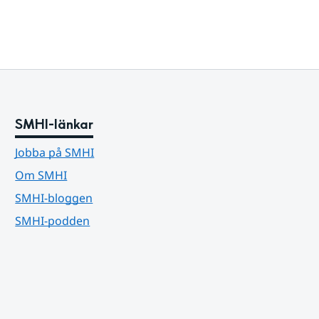
SMHI-länkar
Jobba på SMHI
Om SMHI
SMHI-bloggen
SMHI-podden