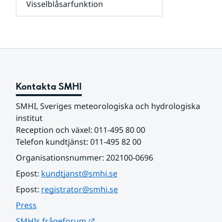
Visselblåsarfunktion
kunder
Undersidor
och
för
samarbetspartners
Om
webbplatsen
Kontakta SMHI
SMHI, Sveriges meteorologiska och hydrologiska 
institut
Reception och växel: 011-495 80 00
Telefon kundtjänst: 011-495 82 00
Organisationsnummer: 202100-0696
Epost: 
kundtjanst@smhi.se
Epost: 
registrator@smhi.se
Press
Länk till annan webbplats.
SMHIs frågeforum