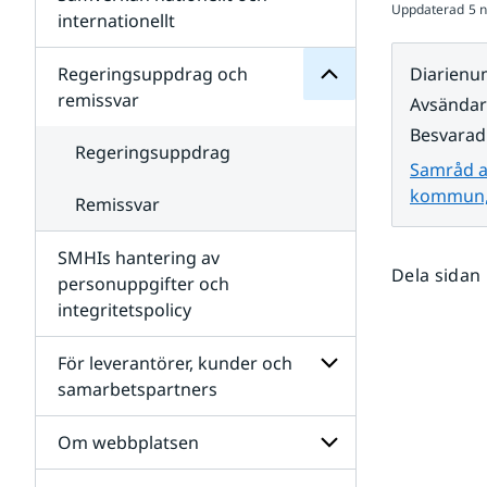
Uppdaterad
5 
Undersidor
för
internationellt
SMHIs
Undersidor
organisation
för
Regeringsuppdrag och
Diarien
Samverkan
remissvar
Avsända
nationellt
och
Besvarad
internationellt
Regeringsuppdrag
Samråd a
kommun, 
Remissvar
SMHIs hantering av
Dela sidan
personuppgifter och
integritetspolicy
För leverantörer, kunder och
samarbetspartners
Undersidor
för
Om webbplatsen
För
leverantörer,