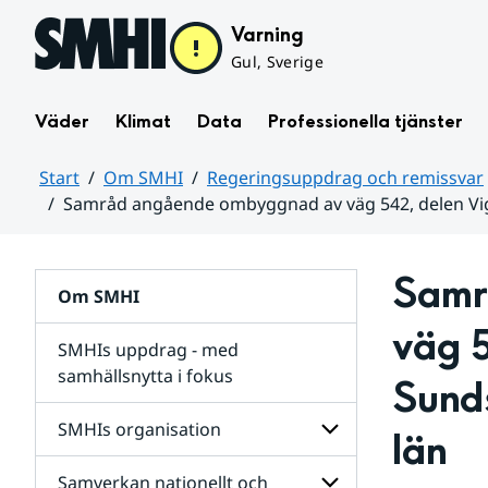
Hoppa till sidans innehåll
Varning
Gul, Sverige
Väder
Klimat
Data
Professionella tjänster
Start
Om SMHI
Regeringsuppdrag och remissvar
Samråd angående ombyggnad av väg 542, delen Vig
Huvudinnehåll
Samr
Om SMHI
väg 5
SMHIs uppdrag - med
samhällsnytta i fokus
Sunds
remissvar
SMHIs organisation
län
och
Regeringsuppdrag
Samverkan nationellt och
för
Undersidor