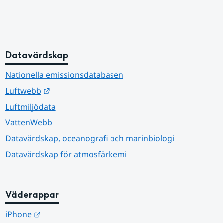
Datavärdskap
Nationella emissionsdatabasen
Länk till annan webbplats.
Luftwebb
Luftmiljödata
VattenWebb
Datavärdskap, oceanografi och marinbiologi
Datavärdskap för atmosfärkemi
Väderappar
Länk till annan webbplats.
iPhone