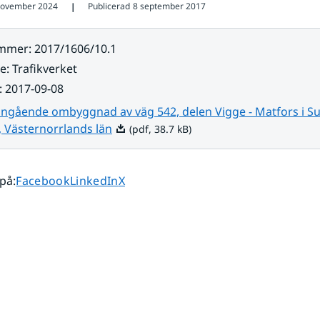
november 2024
Publicerad
8 september 2017
❘
ummer
:
2017/1606/10.1
re
:
Trafikverket
:
2017-09-08
ngående ombyggnad av väg 542, delen Vigge - Matfors i Su
Pdf, 38.7 kB.
Västernorrlands län
(pdf, 38.7 kB)
Dela sidan på
Dela sidan på
Dela sidan på
 på
:
Facebook
LinkedIn
X