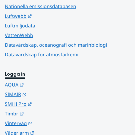
Nationella emissionsdatabasen
Länk till annan webbplats.
Luftwebb
Luftmiljödata
VattenWebb
Datavärdskap, oceanografi och marinbiologi
Datavärdskap för atmosfärkemi
Logga in
Länk till annan webbplats.
AQUA
Länk till annan webbplats.
SIMAIR
Länk till annan webbplats.
SMHI Pro
Länk till annan webbplats.
Timbr
Länk till annan webbplats.
Vinterväg
Länk till annan webbplats.
Väderlarm