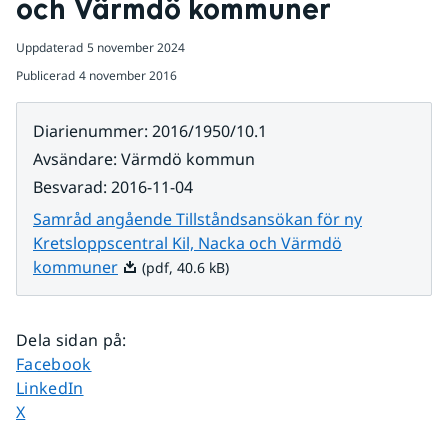
och Värmdö kommuner
Uppdaterad
5 november 2024
Publicerad
4 november 2016
Diarienummer
:
2016/1950/10.1
Avsändare
:
Värmdö kommun
Besvarad
:
2016-11-04
Samråd angående Tillståndsansökan för ny
Kretsloppscentral Kil, Nacka och Värmdö
Pdf, 40.6 kB.
kommuner
(pdf, 40.6 kB)
Dela sidan på
:
Dela sidan på
Facebook
Dela sidan på
LinkedIn
Dela sidan på
X