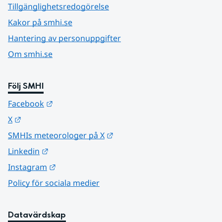
Tillgänglighetsredogörelse
Kakor på smhi.se
Hantering av personuppgifter
Om smhi.se
Följ SMHI
Länk till annan webbplats.
Facebook
Länk till annan webbplats.
X
Länk till annan webbplats.
SMHIs meteorologer på X
Länk till annan webbplats.
Linkedin
Länk till annan webbplats.
Instagram
Policy för sociala medier
Datavärdskap