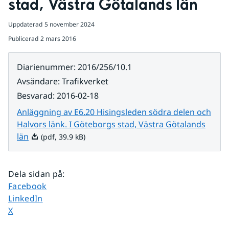
stad, Västra Götalands län
Uppdaterad
5 november 2024
Publicerad
2 mars 2016
Diarienummer
:
2016/256/10.1
Avsändare
:
Trafikverket
Besvarad
:
2016-02-18
Anläggning av E6.20 Hisingsleden södra delen och
Halvors länk. I Göteborgs stad, Västra Götalands
Pdf, 39.9 kB.
län
(pdf, 39.9 kB)
Dela sidan på
:
Dela sidan på
Facebook
Dela sidan på
LinkedIn
Dela sidan på
X