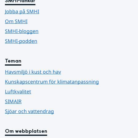
SMHI-länkar
Jobba på SMHI
Om SMHI
SMHI-bloggen
SMHI-podden
Teman
Havsmiljö i kust och hav
Kunskapscentrum för klimatanpassning
Luftkvalitet
SIMAIR
Sjöar och vattendrag
Om webbplatsen