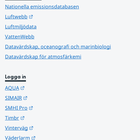
Nationella emissionsdatabasen
Länk till annan webbplats.
Luftwebb
Luftmiljödata
VattenWebb
Datavärdskap, oceanografi och marinbiologi
Datavärdskap för atmosfärkemi
Logga in
Länk till annan webbplats.
AQUA
Länk till annan webbplats.
SIMAIR
Länk till annan webbplats.
SMHI Pro
Länk till annan webbplats.
Timbr
Länk till annan webbplats.
Vinterväg
Länk till annan webbplats.
Väderlarm