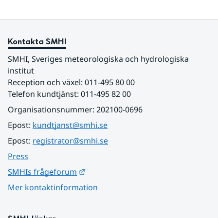
Kontakta SMHI
SMHI, Sveriges meteorologiska och hydrologiska 
institut
Reception och växel: 011-495 80 00
Telefon kundtjänst: 011-495 82 00
Organisationsnummer: 202100-0696
Epost: 
kundtjanst@smhi.se
Epost: 
registrator@smhi.se
Press
Länk till annan webbplats.
SMHIs frågeforum
Mer kontaktinformation