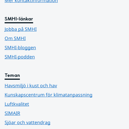
Mer kontaktinformation
SMHI-länkar
Jobba på SMHI
Om SMHI
SMHI-bloggen
SMHI-podden
Teman
Havsmiljö i kust och hav
Kunskapscentrum för klimatanpassning
Luftkvalitet
SIMAIR
Sjöar och vattendrag