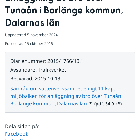
Tunaån i Borlänge kommun, 
Dalarnas län
Uppdaterad
5 november 2024
Publicerad
15 oktober 2015
Diarienummer
:
2015/1766/10.1
Avsändare
:
Trafikverket
Besvarad
:
2015-10-13
Samråd om vattenverksamhet enligt 11 kap.
miljöbalken för anläggning av bro över Tunaån i
Pdf, 34.9 kB.
Borlänge kommun, Dalarnas län
(pdf, 34.9 kB)
Dela sidan på
:
Dela sidan på
Facebook