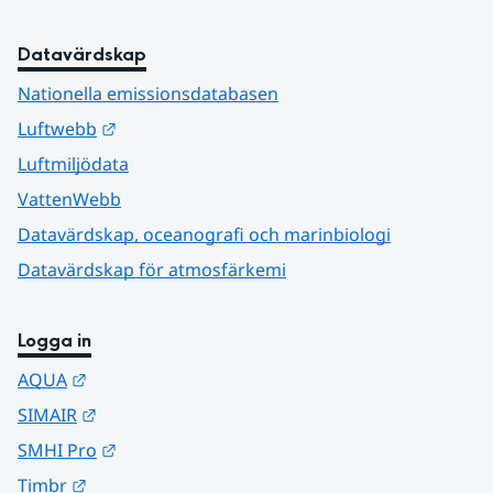
Datavärdskap
Nationella emissionsdatabasen
Länk till annan webbplats.
Luftwebb
Luftmiljödata
VattenWebb
Datavärdskap, oceanografi och marinbiologi
Datavärdskap för atmosfärkemi
Logga in
Länk till annan webbplats.
AQUA
Länk till annan webbplats.
SIMAIR
Länk till annan webbplats.
SMHI Pro
Länk till annan webbplats.
Timbr