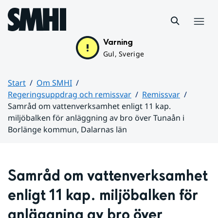
Hoppa till sidans innehåll
Meny
Varning
Gul, Sverige
Start
Om SMHI
Regeringsuppdrag och remissvar
Remissvar
Samråd om vattenverksamhet enligt 11 kap.
miljöbalken för anläggning av bro över Tunaån i
Borlänge kommun, Dalarnas län
Huvudinnehåll
Samråd om vattenverksamhet 
enligt 11 kap. miljöbalken för 
anläggning av bro över 