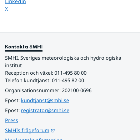
Dela sidan på
LinkedIn
Dela sidan på
X
Kontakta SMHI
SMHI, Sveriges meteorologiska och hydrologiska 
institut
Reception och växel: 011-495 80 00
Telefon kundtjänst: 011-495 82 00
Organisationsnummer: 202100-0696
Epost: 
kundtjanst@smhi.se
Epost: 
registrator@smhi.se
Press
Länk till annan webbplats.
SMHIs frågeforum