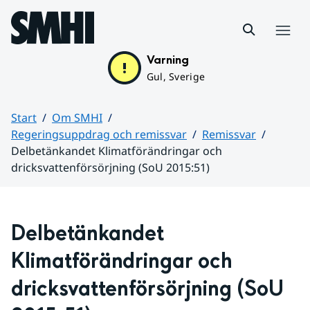
Hoppa till sidans innehåll
Meny
Varning
Gul, Sverige
Start
Om SMHI
Regeringsuppdrag och remissvar
Remissvar
Delbetänkandet Klimatförändringar och
dricksvattenförsörjning (SoU 2015:51)
Huvudinnehåll
Delbetänkandet 
Klimatförändringar och 
dricksvattenförsörjning (SoU 