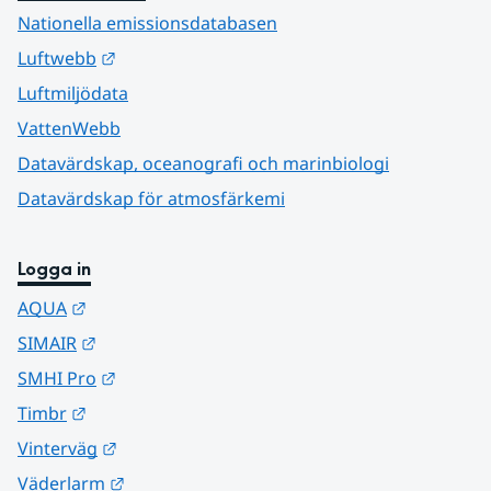
Nationella emissionsdatabasen
Länk till annan webbplats.
Luftwebb
Luftmiljödata
VattenWebb
Datavärdskap, oceanografi och marinbiologi
Datavärdskap för atmosfärkemi
Logga in
Länk till annan webbplats.
AQUA
Länk till annan webbplats.
SIMAIR
Länk till annan webbplats.
SMHI Pro
Länk till annan webbplats.
Timbr
Länk till annan webbplats.
Vinterväg
Länk till annan webbplats.
Väderlarm