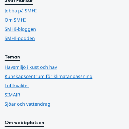
SMHI-länkar
Jobba på SMHI
Om SMHI
SMHI-bloggen
SMHI-podden
Teman
Havsmiljö i kust och hav
Kunskapscentrum för klimatanpassning
Luftkvalitet
SIMAIR
Sjöar och vattendrag
Om webbplatsen