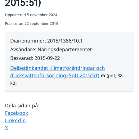
2015:51)
Uppdaterad
5 november 2024
Publicerad
22 september 2015
Diarienummer
:
2015/1386/10.1
Avsändare
:
Näringsdepartementet
Besvarad
:
2015-09-22
Delbetänkandet Klimatförändringar och
Pdf, 38 kB.
dricksvattenförsörjning (SoU 2015:51)
(pdf, 38
kB)
Dela sidan på
:
Dela sidan på
Facebook
Dela sidan på
LinkedIn
Dela sidan på
X