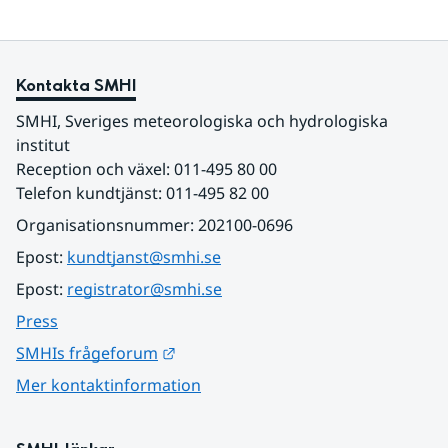
Kontakta SMHI
SMHI, Sveriges meteorologiska och hydrologiska 
institut
Reception och växel: 011-495 80 00
Telefon kundtjänst: 011-495 82 00
Organisationsnummer: 202100-0696
Epost: 
kundtjanst@smhi.se
Epost: 
registrator@smhi.se
Press
Länk till annan webbplats.
SMHIs frågeforum
Mer kontaktinformation