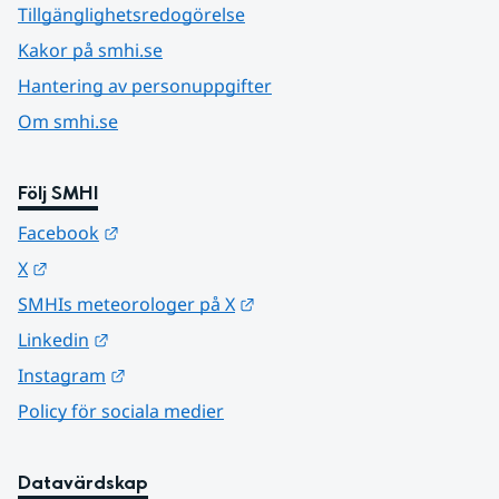
Tillgänglighetsredogörelse
Kakor på smhi.se
Hantering av personuppgifter
Om smhi.se
Följ SMHI
Länk till annan webbplats.
Facebook
Länk till annan webbplats.
X
Länk till annan webbplats.
SMHIs meteorologer på X
Länk till annan webbplats.
Linkedin
Länk till annan webbplats.
Instagram
Policy för sociala medier
Datavärdskap